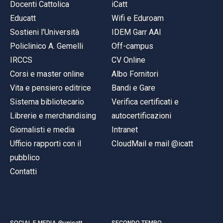
Docenti Cattolica
iCatt
Educatt
Wifi e Eduroam
Sostieni l'Università
IDEM Garr AAI
Policlinico A. Gemelli
Off-campus
IRCCS
CV Online
Corsi e master online
Albo Fornitori
Vita e pensiero editrice
Bandi e Gare
Sistema bibliotecario
Verifica certificati e
Librerie e merchandising
autocertificazioni
Giornalisti e media
Intranet
Ufficio rapporti con il
CloudMail e mail @icatt
pubblico
Contatti
SOCIAL E MEDIA @unicatt
SECONDO TEMPO