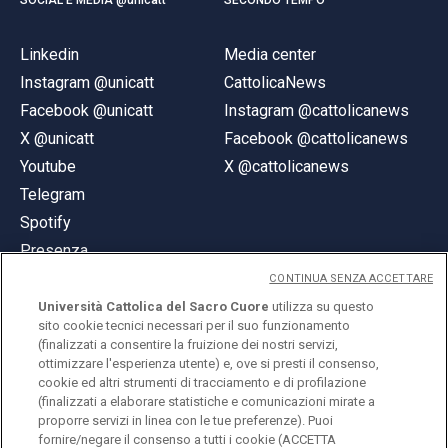
Linkedin
Media center
Instagram @unicatt
CattolicaNews
Facebook @unicatt
Instagram @cattolicanews
X @unicatt
Facebook @cattolicanews
Youtube
X @cattolicanews
Telegram
Spotify
Presenza
CONTINUA SENZA ACCETTARE
Università Cattolica del Sacro Cuore
utilizza su questo
sito cookie tecnici necessari per il suo funzionamento
(finalizzati a consentire la fruizione dei nostri servizi,
ottimizzare l'esperienza utente) e, ove si presti il consenso,
© Università Cattolica del Sacro Cuore
cookie ed altri strumenti di tracciamento e di profilazione
Largo A. Gemelli 1, 20123 Milano
(finalizzati a elaborare statistiche e comunicazioni mirate a
proporre servizi in linea con le tue preferenze). Puoi
PI 02133120150
fornire/negare il consenso a tutti i cookie (ACCETTA