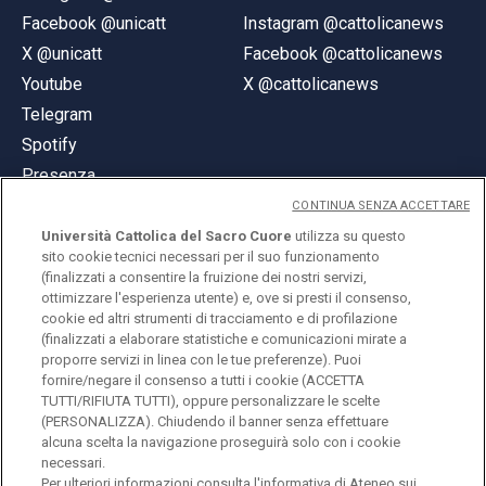
Facebook @unicatt
Instagram @cattolicanews
X @unicatt
Facebook @cattolicanews
Youtube
X @cattolicanews
Telegram
Spotify
Presenza
CONTINUA SENZA ACCETTARE
Università Cattolica del Sacro Cuore
utilizza su questo
sito cookie tecnici necessari per il suo funzionamento
(finalizzati a consentire la fruizione dei nostri servizi,
ottimizzare l'esperienza utente) e, ove si presti il consenso,
© Università Cattolica del Sacro Cuore
cookie ed altri strumenti di tracciamento e di profilazione
Largo A. Gemelli 1, 20123 Milano
(finalizzati a elaborare statistiche e comunicazioni mirate a
proporre servizi in linea con le tue preferenze). Puoi
PI 02133120150
fornire/negare il consenso a tutti i cookie (ACCETTA
TUTTI/RIFIUTA TUTTI), oppure personalizzare le scelte
(PERSONALIZZA). Chiudendo il banner senza effettuare
alcuna scelta la navigazione proseguirà solo con i cookie
ENGLISH
necessari.
Per ulteriori informazioni consulta l'
informativa di Ateneo sui