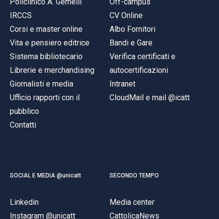
Policlinico A. Gemelli
Off-campus
IRCCS
CV Online
Corsi e master online
Albo Fornitori
Vita e pensiero editrice
Bandi e Gare
Sistema bibliotecario
Verifica certificati e
Librerie e merchandising
autocertificazioni
Giornalisti e media
Intranet
Ufficio rapporti con il
CloudMail e mail @icatt
pubblico
Contatti
SOCIAL E MEDIA @unicatt
SECONDO TEMPO
Linkedin
Media center
Instagram @unicatt
CattolicaNews