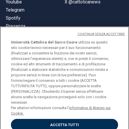
Youtube
X @cattolicanews
Telegram
Spotify
Presenza
CONTINUA SENZA ACCETTARE
Università Cattolica del Sacro Cuore
utilizza su questo
sito cookie tecnici necessari per il suo funzionamento
(finalizzati a consentire la fruizione dei nostri servizi,
ottimizzare l'esperienza utente) e, ove si presti il consenso,
© Università Cattolica del Sacro Cuore
cookie ed altri strumenti di tracciamento e di profilazione
Largo A. Gemelli 1, 20123 Milano
(finalizzati a elaborare statistiche e comunicazioni mirate a
proporre servizi in linea con le tue preferenze). Puoi
PI 02133120150
fornire/negare il consenso a tutti i cookie (ACCETTA
TUTTI/RIFIUTA TUTTI), oppure personalizzare le scelte
(PERSONALIZZA). Chiudendo il banner senza effettuare
alcuna scelta la navigazione proseguirà solo con i cookie
ENGLISH
necessari.
Per ulteriori informazioni consulta l'
informativa di Ateneo sui
Cookie.
ACCETTA TUTTI
Privacy