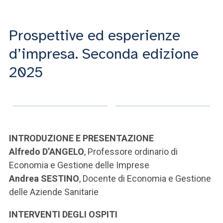
ACCEDI ALLA MAIL ICATT
SEI UN DOCENTE O UN MEMBRO DELLO STAFF
Prospettive ed esperienze
d’impresa. Seconda edizione
ACCEDI A CLOUDMAIL
2025
INTRODUZIONE E PRESENTAZIONE
Alfredo D’ANGELO
, Professore ordinario di
Economia e Gestione delle Imprese
Andrea SESTINO
, Docente di Economia e Gestione
delle Aziende Sanitarie
INTERVENTI DEGLI OSPITI