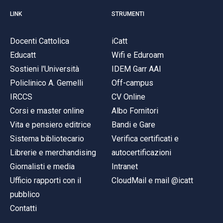
LINK
STRUMENTI
Docenti Cattolica
iCatt
Educatt
Wifi e Eduroam
Sostieni l'Università
IDEM Garr AAI
Policlinico A. Gemelli
Off-campus
IRCCS
CV Online
Corsi e master online
Albo Fornitori
Vita e pensiero editrice
Bandi e Gare
Sistema bibliotecario
Verifica certificati e
Librerie e merchandising
autocertificazioni
Giornalisti e media
Intranet
Ufficio rapporti con il
CloudMail e mail @icatt
pubblico
Contatti