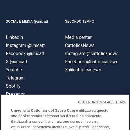
SOCIAL E MEDIA @unicatt
SECONDO TEMPO
Linkedin
Media center
Instagram @unicatt
CattolicaNews
Facebook @unicatt
Instagram @cattolicanews
X @unicatt
Facebook @cattolicanews
Youtube
X @cattolicanews
Telegram
Spotify
Presenza
CONTINUA SENZA ACCETTARE
Università Cattolica del Sacro Cuore
utilizza su questo
sito cookie tecnici necessari per il suo funzionamento
(finalizzati a consentire la fruizione dei nostri servizi,
ottimizzare l'esperienza utente) e, ove si presti il consenso,
© Università Cattolica del Sacro Cuore