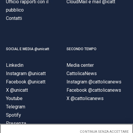
Ufficio rapporti con il
CloudMail e mail @icatt
pubblico
Contatti
SOCIAL E MEDIA @unicatt
SECONDO TEMPO
Linkedin
Media center
Instagram @unicatt
CattolicaNews
Facebook @unicatt
Instagram @cattolicanews
X @unicatt
Facebook @cattolicanews
Youtube
X @cattolicanews
Telegram
Spotify
Presenza
CONTINUA SENZA ACCETTARE