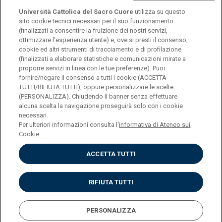
Università Cattolica del Sacro Cuore
utilizza su questo
sito cookie tecnici necessari per il suo funzionamento
(finalizzati a consentire la fruizione dei nostri servizi,
ottimizzare l'esperienza utente) e, ove si presti il consenso,
© Università Cattolica del Sacro Cuore
cookie ed altri strumenti di tracciamento e di profilazione
Largo A. Gemelli 1, 20123 Milano
(finalizzati a elaborare statistiche e comunicazioni mirate a
proporre servizi in linea con le tue preferenze). Puoi
PI 02133120150
fornire/negare il consenso a tutti i cookie (ACCETTA
TUTTI/RIFIUTA TUTTI), oppure personalizzare le scelte
(PERSONALIZZA). Chiudendo il banner senza effettuare
alcuna scelta la navigazione proseguirà solo con i cookie
ENGLISH
necessari.
Per ulteriori informazioni consulta l'
informativa di Ateneo sui
Cookie.
ACCETTA TUTTI
Privacy
Accessibilità
Cookies
RIFIUTA TUTTI
Impostazione Cookies
PERSONALIZZA