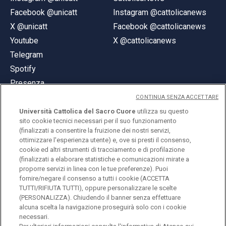
Facebook @unicatt
Instagram @cattolicanews
X @unicatt
Facebook @cattolicanews
Youtube
X @cattolicanews
Telegram
Spotify
Presenza
CONTINUA SENZA ACCETTARE
Università Cattolica del Sacro Cuore
utilizza su questo
sito cookie tecnici necessari per il suo funzionamento
(finalizzati a consentire la fruizione dei nostri servizi,
ottimizzare l'esperienza utente) e, ove si presti il consenso,
© Università Cattolica del Sacro Cuore
cookie ed altri strumenti di tracciamento e di profilazione
Largo A. Gemelli 1, 20123 Milano
(finalizzati a elaborare statistiche e comunicazioni mirate a
proporre servizi in linea con le tue preferenze). Puoi
PI 02133120150
fornire/negare il consenso a tutti i cookie (ACCETTA
TUTTI/RIFIUTA TUTTI), oppure personalizzare le scelte
(PERSONALIZZA). Chiudendo il banner senza effettuare
alcuna scelta la navigazione proseguirà solo con i cookie
ENGLISH
necessari.