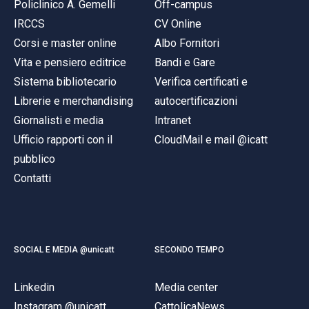
Policlinico A. Gemelli
Off-campus
IRCCS
CV Online
Corsi e master online
Albo Fornitori
Vita e pensiero editrice
Bandi e Gare
Sistema bibliotecario
Verifica certificati e
Librerie e merchandising
autocertificazioni
Giornalisti e media
Intranet
Ufficio rapporti con il
CloudMail e mail @icatt
pubblico
Contatti
SOCIAL E MEDIA @unicatt
SECONDO TEMPO
Linkedin
Media center
Instagram @unicatt
CattolicaNews