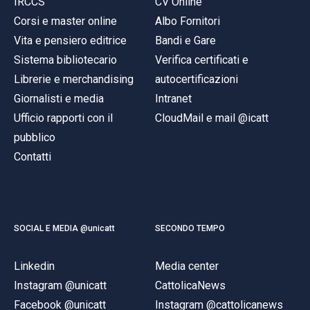
IRCCS
CV Online
Corsi e master online
Albo Fornitori
Vita e pensiero editrice
Bandi e Gare
Sistema bibliotecario
Verifica certificati e
Librerie e merchandising
autocertificazioni
Giornalisti e media
Intranet
Ufficio rapporti con il
CloudMail e mail @icatt
pubblico
Contatti
SOCIAL E MEDIA @unicatt
SECONDO TEMPO
Linkedin
Media center
Instagram @unicatt
CattolicaNews
Facebook @unicatt
Instagram @cattolicanews