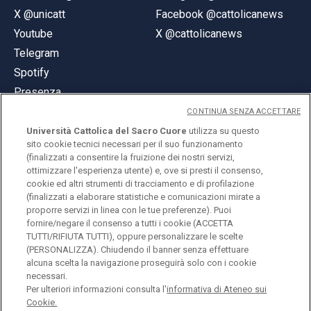
X @unicatt
Facebook @cattolicanews
Youtube
X @cattolicanews
Telegram
Spotify
Presenza
CONTINUA SENZA ACCETTARE
Università Cattolica del Sacro Cuore
utilizza su questo
sito cookie tecnici necessari per il suo funzionamento
(finalizzati a consentire la fruizione dei nostri servizi,
ottimizzare l'esperienza utente) e, ove si presti il consenso,
© Università Cattolica del Sacro Cuore
cookie ed altri strumenti di tracciamento e di profilazione
Largo A. Gemelli 1, 20123 Milano
(finalizzati a elaborare statistiche e comunicazioni mirate a
proporre servizi in linea con le tue preferenze). Puoi
PI 02133120150
fornire/negare il consenso a tutti i cookie (ACCETTA
TUTTI/RIFIUTA TUTTI), oppure personalizzare le scelte
(PERSONALIZZA). Chiudendo il banner senza effettuare
alcuna scelta la navigazione proseguirà solo con i cookie
ENGLISH
necessari.
Per ulteriori informazioni consulta l'
informativa di Ateneo sui
Cookie.