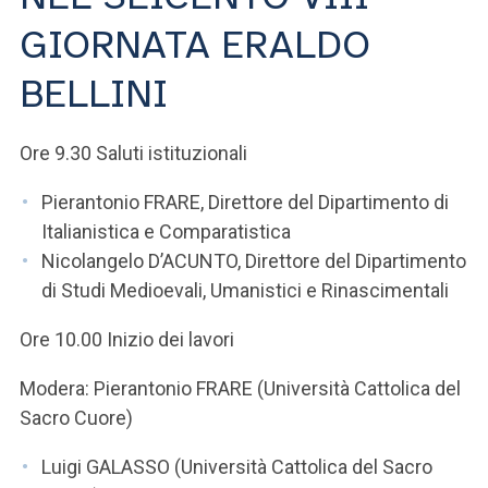
ACCEDI ALLA MAIL ICATT
GIORNATA ERALDO
SEI UN DOCENTE O UN MEMBRO DELLO STAFF
BELLINI
ACCEDI A CLOUDMAIL
Ore 9.30 Saluti istituzionali
Pierantonio FRARE, Direttore del Dipartimento di
Italianistica e Comparatistica
Nicolangelo D’ACUNTO, Direttore del Dipartimento
di Studi Medioevali, Umanistici e Rinascimentali
Ore 10.00 Inizio dei lavori
Modera: Pierantonio FRARE (Università Cattolica del
Sacro Cuore)
Luigi GALASSO (Università Cattolica del Sacro