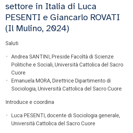
ACCEDI ALLA MAIL ICATT
settore in Italia di Luca
PESENTI e Giancarlo ROVATI
SEI UN DOCENTE O UN MEMBRO DELLO STAFF
(Il Mulino, 2024)
ACCEDI A CLOUDMAIL
Saluti
Andrea SANTINI, Preside Facoltà di Scienze
Politiche e Sociali, Università Cattolica del Sacro
Cuore
Emanuela MORA, Direttrice Dipartimento di
Sociologia, Università Cattolica del Sacro Cuore
Introduce e coordina
Luca PESENTI, docente di Sociologia generale,
Università Cattolica del Sacro Cuore