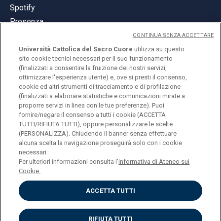
Spotify
Presenza
CONTINUA SENZA ACCETTARE
Università Cattolica del Sacro Cuore
utilizza su questo
sito cookie tecnici necessari per il suo funzionamento
(finalizzati a consentire la fruizione dei nostri servizi,
ottimizzare l'esperienza utente) e, ove si presti il consenso,
© Università Cattolica del Sacro Cuore
cookie ed altri strumenti di tracciamento e di profilazione
Largo A. Gemelli 1, 20123 Milano
(finalizzati a elaborare statistiche e comunicazioni mirate a
proporre servizi in linea con le tue preferenze). Puoi
PI 02133120150
fornire/negare il consenso a tutti i cookie (ACCETTA
TUTTI/RIFIUTA TUTTI), oppure personalizzare le scelte
(PERSONALIZZA). Chiudendo il banner senza effettuare
alcuna scelta la navigazione proseguirà solo con i cookie
ENGLISH
necessari.
Per ulteriori informazioni consulta l'
informativa di Ateneo sui
Cookie.
ACCETTA TUTTI
Privacy
Accessibilità
Cookies
RIFIUTA TUTTI