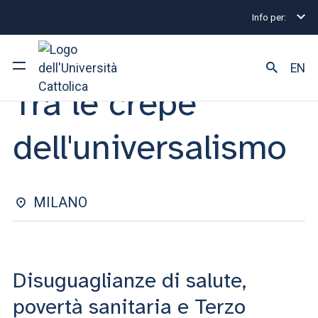
Info per:
Eventi
Milano
2025
Tra le crepe dell'universal
PRESENTAZIONE VOLUME | 31 MARZO 2025
EN
Tra le crepe
Ateneo
dell'universalismo
Corsi di studio
Ricerca
MILANO
Facoltà e campus
Disuguaglianze di salute,
SEI UNO STUDENTE ISCRITTO?
povertà sanitaria e Terzo