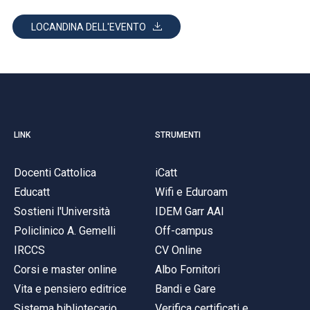
LOCANDINA DELL'EVENTO
LINK
STRUMENTI
Docenti Cattolica
iCatt
Educatt
Wifi e Eduroam
Sostieni l'Università
IDEM Garr AAI
Policlinico A. Gemelli
Off-campus
IRCCS
CV Online
Corsi e master online
Albo Fornitori
Vita e pensiero editrice
Bandi e Gare
Sistema bibliotecario
Verifica certificati e