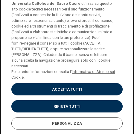
Università Cattolica del Sacro Cuore
utilizza su questo
sito cookie tecnici necessari per il suo funzionamento
(finalizzati a consentire la fruizione dei nostri servizi,
ottimizzare l'esperienza utente) e, ove si presti il consenso,
© Università Cattolica del Sacro Cuore
cookie ed altri strumenti di tracciamento e di profilazione
Largo A. Gemelli 1, 20123 Milano
(finalizzati a elaborare statistiche e comunicazioni mirate a
proporre servizi in linea con le tue preferenze). Puoi
PI 02133120150
fornire/negare il consenso a tutti i cookie (ACCETTA
TUTTI/RIFIUTA TUTTI), oppure personalizzare le scelte
(PERSONALIZZA). Chiudendo il banner senza effettuare
alcuna scelta la navigazione proseguirà solo con i cookie
ENGLISH
necessari.
Per ulteriori informazioni consulta l'
informativa di Ateneo sui
Cookie.
ACCETTA TUTTI
Privacy
Accessibilità
Cookies
RIFIUTA TUTTI
Impostazione Cookies
PERSONALIZZA