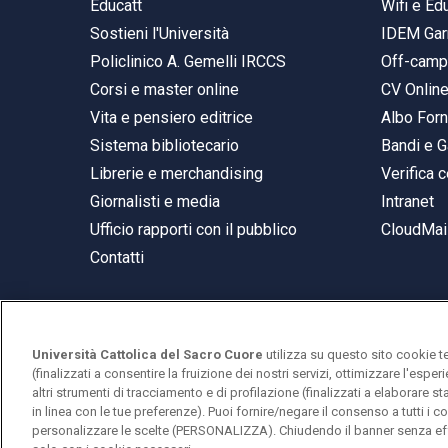
Educatt
Wifi e E
Sostieni l'Università
IDEM Gar
Policlinico A. Gemelli IRCCS
Off-cam
Corsi e master online
CV Onlin
Vita e pensiero editrice
Albo Forn
Sistema bibliotecario
Bandi e G
Librerie e merchandising
Verifica c
Giornalisti e media
Intranet
Ufficio rapporti con il pubblico
CloudMail
Contatti
Università Cattolica del Sacro Cuore
utilizza su questo sito cookie t
© Università Cattolica del Sacro Cuore
(finalizzati a consentire la fruizione dei nostri servizi, ottimizzare l'espe
Largo A. Gemelli 1, 20123 Milano
altri strumenti di tracciamento e di profilazione (finalizzati a elaborare 
in linea con le tue preferenze). Puoi fornire/negare il consenso a tutti 
PI 02133120150
personalizzare le scelte (PERSONALIZZA). Chiudendo il banner senza eff