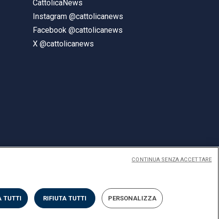
CattolicaNews
Instagram @cattolicanews
Facebook @cattolicanews
X @cattolicanews
CONTINUA SENZA ACCETTARE
ENGLISH
 TUTTI
RIFIUTA TUTTI
PERSONALIZZA
Privacy
Accessibilità
Cookies
Impostazione Cookies