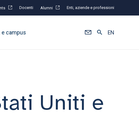
Docenti
Enti, aziende e professioni
nts
Alumni
à e campus
EN
tati Uniti e