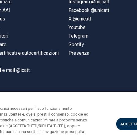
duroam
Instagram @unicatt
r AAI
Facebook @unicatt
pus
X @unicatt
e
Youtube
itori
Telegram
are
Spotify
ertificati e autocertificazioni
Presenza
 e mail @icatt
ecnici necessari per il suo funzionamento
rienza utente) e, ove si presti il consenso, cookie ed
statistiche e comunicazioni mirate a proporre servizi
ACCETTA
i cookie (ACCETTA TUTTI/RIFIUTA TUTTI), oppure
ettuare alcuna scelta la navigazione proseguirà