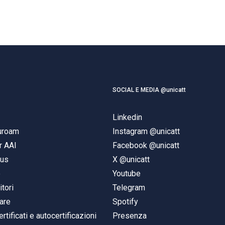
SOCIAL E MEDIA @unicatt
Linkedin
duroam
Instagram @unicatt
r AAI
Facebook @unicatt
pus
X @unicatt
e
Youtube
itori
Telegram
are
Spotify
ertificati e autocertificazioni
Presenza