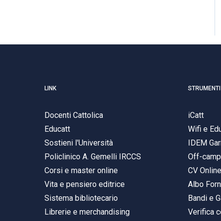
LINK
STRUMENTI
Docenti Cattolica
iCatt
Educatt
Wifi e E
Sostieni l'Università
IDEM Gar
Policlinico A. Gemelli IRCCS
Off-cam
Corsi e master online
CV Onlin
Vita e pensiero editrice
Albo Forn
Sistema bibliotecario
Bandi e G
Librerie e merchandising
Verifica c