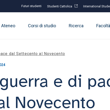
Futuri studenti
Studenti Cattolica
International Stude
Ateneo
Corsi di studio
Ricerca
Facolt
 pace dal Settecento al Novecento
024
 guerra e di pa
al Novecento