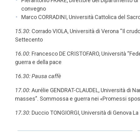
Pierantonio FRARE, Direttore del Dipartimento di 
convegno
Marco CORRADINI, Università Cattolica del Sac
15.30
: Corrado VIOLA, Università di Verona “Il crud
Settecento
16.00
: Francesco DE CRISTOFARO, Università “Feder
guerra e della pace
16.30: Pausa caffè
17.00
: Aurélie GENDRAT-CLAUDEL, Università di Nan
masses”. Sommossa e guerra nei «Promessi sposi» s
17.30
: Duccio TONGIORGI, Università di Genova La r