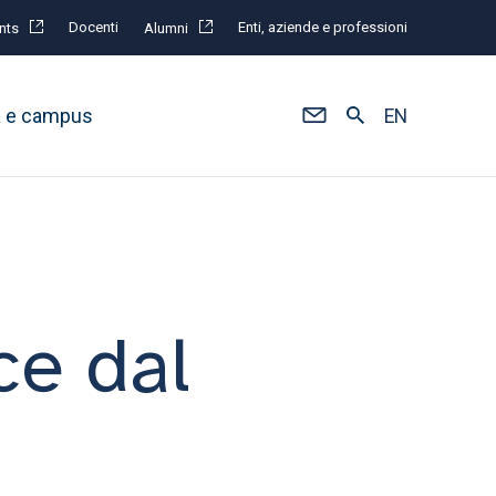
Docenti
Enti, aziende e professioni
nts
Alumni
à e campus
EN
ce dal