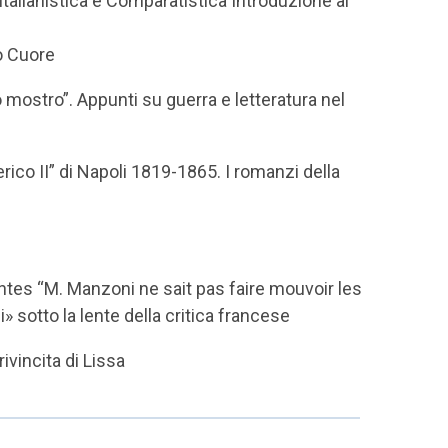
Italianistica e Comparatistica Introduzione al
ro Cuore
o mostro”. Appunti su guerra e letteratura nel
ico II” di Napoli 1819-1865. I romanzi della
tes “M. Manzoni ne sait pas faire mouvoir les
otto la lente della critica francese
ivincita di Lissa