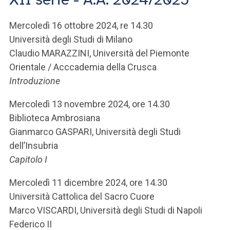
ACCEDI ALLA MAIL ICATT
Mercoledì 16 ottobre 2024, re 14.30
SEI UN DOCENTE O UN MEMBRO DELLO STAFF
Università degli Studi di Milano
ACCEDI A CLOUDMAIL
Claudio MARAZZINI, Università del Piemonte
Orientale / Acccademia della Crusca
Introduzione
Mercoledì 13 novembre 2024, ore 14.30
Biblioteca Ambrosiana
Gianmarco GASPARI, Università degli Studi
dell’Insubria
Capitolo I
Mercoledì 11 dicembre 2024, ore 14.30
Università Cattolica del Sacro Cuore
Marco VISCARDI, Università degli Studi di Napoli
Federico II