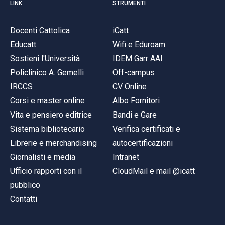
LINK
STRUMENTI
Docenti Cattolica
iCatt
Educatt
Wifi e Eduroam
Sostieni l'Università
IDEM Garr AAI
Policlinico A. Gemelli
Off-campus
IRCCS
CV Online
Corsi e master online
Albo Fornitori
Vita e pensiero editrice
Bandi e Gare
Sistema bibliotecario
Verifica certificati e
Librerie e merchandising
autocertificazioni
Giornalisti e media
Intranet
Ufficio rapporti con il
CloudMail e mail @icatt
pubblico
Contatti