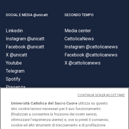
SOCIAL E MEDIA @unicatt
SECONDO TEMPO
Linkedin
Media center
Instagram @unicatt
CattolicaNews
Facebook @unicatt
Instagram @cattolicanews
X @unicatt
Facebook @cattolicanews
Youtube
X @cattolicanews
Telegram
Spotify
Presenza
CONTINUA SENZA ACCETTARE
Università Cattolica del Sacro Cuore
utilizza su questo
sito cookie tecnici necessari per il suo funzionamento
(finalizzati a consentire la fruizione dei nostri servizi,
ottimizzare l'esperienza utente) e, ove si presti il consenso,
© Università Cattolica del Sacro Cuore
cookie ed altri strumenti di tracciamento e di profilazione