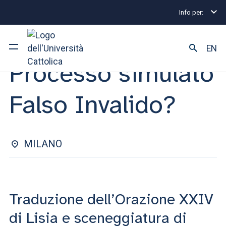
Info per:
Eventi
Milano
Processo simulato Falso Invalido?
SPETTACOLO | 19 APRILE 2023
EN
Processo simulato
Ateneo
Falso Invalido?
Corsi di studio
Ricerca
MILANO
Facoltà e campus
Traduzione dell’Orazione XXIV
SEI UNO STUDENTE ISCRITTO?
di Lisia e sceneggiatura di