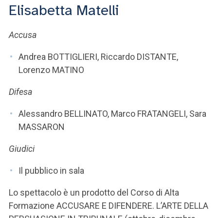
ACCEDI ALLA MAIL ICATT
Elisabetta Matelli
SEI UN DOCENTE O UN MEMBRO DELLO STAFF
Accusa
ACCEDI A CLOUDMAIL
Andrea BOTTIGLIERI, Riccardo DISTANTE,
Lorenzo MATINO
Difesa
Alessandro BELLINATO, Marco FRATANGELI, Sara
MASSARON
Giudici
Il pubblico in sala
Lo spettacolo è un prodotto del Corso di Alta
Formazione ACCUSARE E DIFENDERE. L’ARTE DELLA