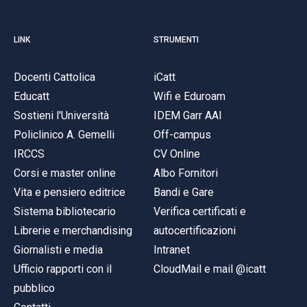
LINK
STRUMENTI
Docenti Cattolica
iCatt
Educatt
Wifi e Eduroam
Sostieni l'Università
IDEM Garr AAI
Policlinico A. Gemelli
Off-campus
IRCCS
CV Online
Corsi e master online
Albo Fornitori
Vita e pensiero editrice
Bandi e Gare
Sistema bibliotecario
Verifica certificati e
Librerie e merchandising
autocertificazioni
Giornalisti e media
Intranet
Ufficio rapporti con il
CloudMail e mail @icatt
pubblico