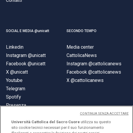
Contatti
SOCIAL E MEDIA @unicatt
SECONDO TEMPO
Linkedin
Media center
Instagram @unicatt
CattolicaNews
Facebook @unicatt
Instagram @cattolicanews
X @unicatt
Facebook @cattolicanews
Youtube
X @cattolicanews
Telegram
Spotify
Presenza
CONTINUA SENZA ACCETTARE
Università Cattolica del Sacro Cuore
utilizza su questo
sito cookie tecnici necessari per il suo funzionamento