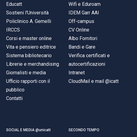
Educatt
Wifi e Eduroam
Sostieni l'Università
IDEM Garr AAI
Policlinico A. Gemelli
Off-campus
IRCCS
CV Online
Corsi e master online
Albo Fornitori
Vita e pensiero editrice
Bandi e Gare
Sistema bibliotecario
Verifica certificati e
Librerie e merchandising
autocertificazioni
Giornalisti e media
Intranet
Ufficio rapporti con il
CloudMail e mail @icatt
pubblico
Contatti
SOCIAL E MEDIA @unicatt
SECONDO TEMPO