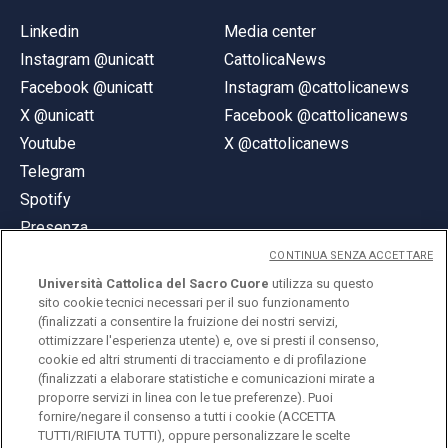
Linkedin
Media center
Instagram @unicatt
CattolicaNews
Facebook @unicatt
Instagram @cattolicanews
X @unicatt
Facebook @cattolicanews
Youtube
X @cattolicanews
Telegram
Spotify
Presenza
CONTINUA SENZA ACCETTARE
Università Cattolica del Sacro Cuore
utilizza su questo
sito cookie tecnici necessari per il suo funzionamento
(finalizzati a consentire la fruizione dei nostri servizi,
ottimizzare l'esperienza utente) e, ove si presti il consenso,
© Università Cattolica del Sacro Cuore
cookie ed altri strumenti di tracciamento e di profilazione
Largo A. Gemelli 1, 20123 Milano
(finalizzati a elaborare statistiche e comunicazioni mirate a
proporre servizi in linea con le tue preferenze). Puoi
PI 02133120150
fornire/negare il consenso a tutti i cookie (ACCETTA
TUTTI/RIFIUTA TUTTI), oppure personalizzare le scelte