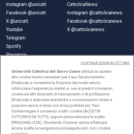
Instagram @unicatt
CattolicaNews
Facebook @unicatt
Instagram @cattolicanews
X @unicatt
Facebook @cattolicanews
Youtube
X @cattolicanews
Telegram
Spotify
Presenza
CONTINUA SENZA ACCETTARE
Università Cattolica del Sacro Cuore
utilizza su questo
sito cookie tecnici necessari per il suo funzionamento
(finalizzati a consentire la fruizione dei nostri servizi,
ottimizzare l'esperienza utente) e, ove si presti il consenso,
© Università Cattolica del Sacro Cuore
cookie ed altri strumenti di tracciamento e di profilazione
Largo A. Gemelli 1, 20123 Milano
(finalizzati a elaborare statistiche e comunicazioni mirate a
proporre servizi in linea con le tue preferenze). Puoi
PI 02133120150
fornire/negare il consenso a tutti i cookie (ACCETTA
TUTTI/RIFIUTA TUTTI), oppure personalizzare le scelte
(PERSONALIZZA). Chiudendo il banner senza effettuare
alcuna scelta la navigazione proseguirà solo con i cookie
ENGLISH
necessari.