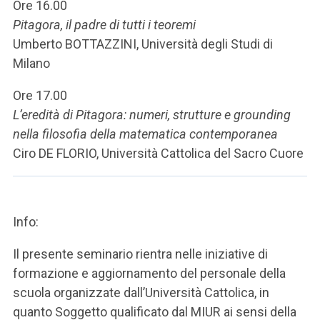
ACCEDI ALLA MAIL ICATT
Ore 16.00
Pitagora, il padre di tutti i teoremi
SEI UN DOCENTE O UN MEMBRO DELLO STAFF
Umberto BOTTAZZINI, Università degli Studi di
Milano
ACCEDI A CLOUDMAIL
Ore 17.00
L’eredità di Pitagora: numeri, strutture e grounding
nella filosofia della matematica contemporanea
Ciro DE FLORIO, Università Cattolica del Sacro Cuore
Info:
Il presente seminario rientra nelle iniziative di
formazione e aggiornamento del personale della
scuola organizzate dall’Università Cattolica, in
quanto Soggetto qualificato dal MIUR ai sensi della