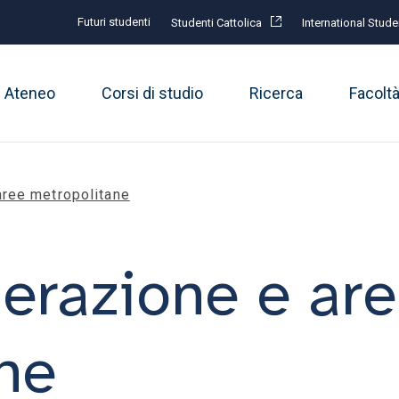
Futuri studenti
Studenti Cattolica
International Stude
Ateneo
Corsi di studio
Ricerca
Facolt
aree metropolitane
erazione e ar
ne