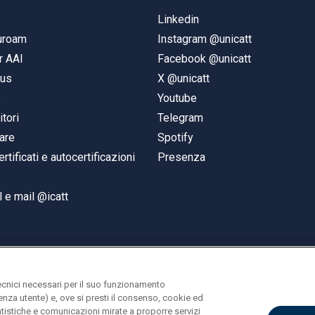
Linkedin
duroam
Instagram @unicatt
r AAI
Facebook @unicatt
pus
X @unicatt
e
Youtube
itori
Telegram
are
Spotify
ertificati e autocertificazioni
Presenza
 e mail @icatt
ecnici necessari per il suo funzionamento
rienza utente) e, ove si presti il consenso, cookie ed
statistiche e comunicazioni mirate a proporre servizi