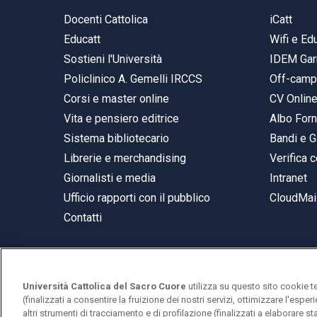
Docenti Cattolica
iCatt
Educatt
Wifi e E
Sostieni l'Università
IDEM Gar
Policlinico A. Gemelli IRCCS
Off-cam
Corsi e master online
CV Onlin
Vita e pensiero editrice
Albo Forn
Sistema bibliotecario
Bandi e G
Librerie e merchandising
Verifica c
Giornalisti e media
Intranet
Ufficio rapporti con il pubblico
CloudMail
Contatti
Università Cattolica del Sacro Cuore
utilizza su questo sito cookie t
© Università Cattolica del Sacro Cuore
(finalizzati a consentire la fruizione dei nostri servizi, ottimizzare l'espe
Largo A. Gemelli 1, 20123 Milano
altri strumenti di tracciamento e di profilazione (finalizzati a elaborare 