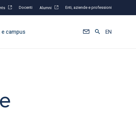
Docenti
Enti, aziende e professioni
nts
Alumni
à e campus
EN
ee