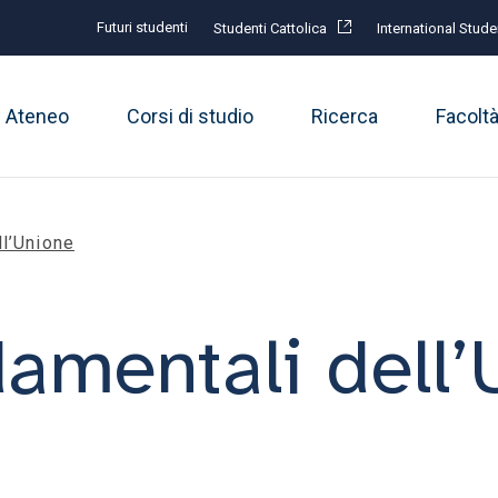
Futuri studenti
Studenti Cattolica
International Stude
Ateneo
Corsi di studio
Ricerca
Facolt
ll’Unione
damentali dell