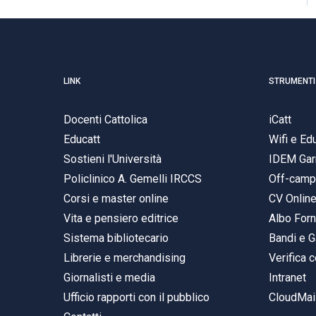
LINK
STRUMENTI
Docenti Cattolica
iCatt
Educatt
Wifi e E
Sostieni l'Università
IDEM Gar
Policlinico A. Gemelli IRCCS
Off-cam
Corsi e master online
CV Onlin
Vita e pensiero editrice
Albo Forn
Sistema bibliotecario
Bandi e G
Librerie e merchandising
Verifica c
Giornalisti e media
Intranet
Ufficio rapporti con il pubblico
CloudMail