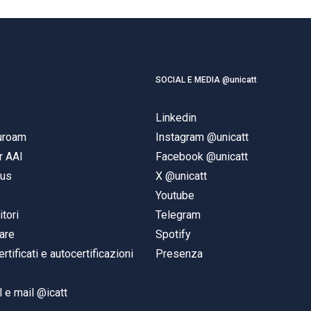
SOCIAL E MEDIA @unicatt
Linkedin
duroam
Instagram @unicatt
r AAI
Facebook @unicatt
pus
X @unicatt
e
Youtube
itori
Telegram
are
Spotify
ertificati e autocertificazioni
Presenza
 e mail @icatt