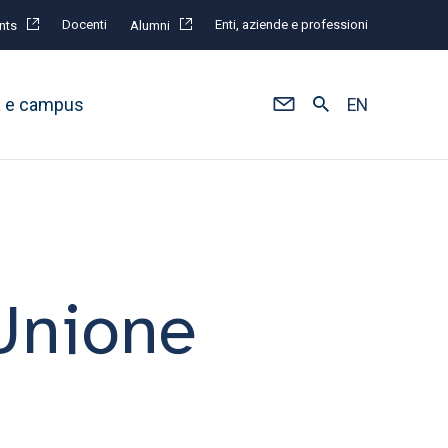
Docenti
Enti, aziende e professioni
nts
Alumni
à e campus
EN
’Unione