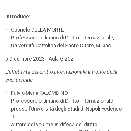
ACCEDI ALLA MAIL ICATT
SEI UN DOCENTE O UN MEMBRO DELLO STAFF
Introduce:
ACCEDI A CLOUDMAIL
Gabriele DELLA MORTE
Professore ordinario di Diritto Internazionale,
Università Cattolica del Sacro Cuore, Milano
6 Dicembre 2023 - Aula G.252
L’effettività del diritto internazionale a fronte della
crisi ucraina
Fulvio Maria PALOMBINO
Professore ordinario di Diritto Internazionale
presso l’Università degli Studi di Napoli Federico
II
Autore del volume In difesa del diritto