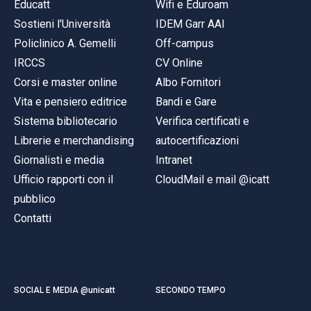
Educatt
Wifi e Eduroam
Sostieni l'Università
IDEM Garr AAI
Policlinico A. Gemelli
Off-campus
IRCCS
CV Online
Corsi e master online
Albo Fornitori
Vita e pensiero editrice
Bandi e Gare
Sistema bibliotecario
Verifica certificati e
Librerie e merchandising
autocertificazioni
Giornalisti e media
Intranet
Ufficio rapporti con il
CloudMail e mail @icatt
pubblico
Contatti
SOCIAL E MEDIA @unicatt
SECONDO TEMPO