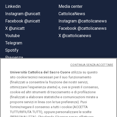
Linkedin
Media center
Instagram @unicatt
CattolicaNews
Facebook @unicatt
Instagram @cattolicanews
X @unicatt
Facebook @cattolicanews
Youtube
X @cattolicanews
Telegram
Spotify
Presenza
CONTINUA SENZA ACCETTARE
Università Cattolica del Sacro Cuore
utilizza su questo
sito cookie tecnici necessari per il suo funzionamento
(finalizzati a consentire la fruizione dei nostri servizi,
ottimizzare l'esperienza utente) e, ove si presti il consenso,
© Università Cattolica del Sacro Cuore
cookie ed altri strumenti di tracciamento e di profilazione
Largo A. Gemelli 1, 20123 Milano
(finalizzati a elaborare statistiche e comunicazioni mirate a
proporre servizi in linea con le tue preferenze). Puoi
PI 02133120150
fornire/negare il consenso a tutti i cookie (ACCETTA
TUTTI/RIFIUTA TUTTI), oppure personalizzare le scelte
(PERSONALIZZA). Chiudendo il banner senza effettuare