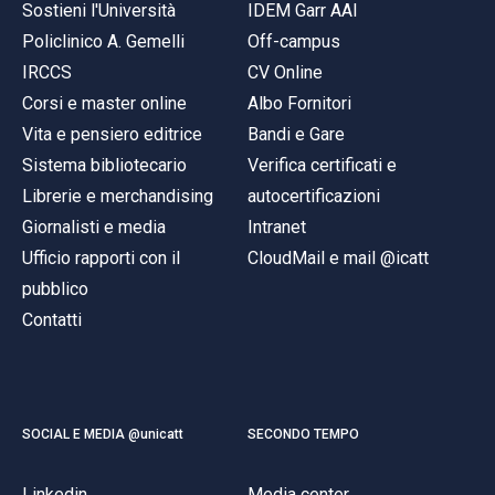
Sostieni l'Università
IDEM Garr AAI
Policlinico A. Gemelli
Off-campus
IRCCS
CV Online
Corsi e master online
Albo Fornitori
Vita e pensiero editrice
Bandi e Gare
Sistema bibliotecario
Verifica certificati e
Librerie e merchandising
autocertificazioni
Giornalisti e media
Intranet
Ufficio rapporti con il
CloudMail e mail @icatt
pubblico
Contatti
SOCIAL E MEDIA @unicatt
SECONDO TEMPO
Linkedin
Media center