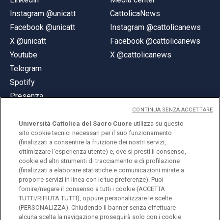
Instagram @unicatt
CattolicaNews
Facebook @unicatt
Instagram @cattolicanews
X @unicatt
Facebook @cattolicanews
Youtube
X @cattolicanews
Telegram
Spotify
Presenza
CONTINUA SENZA ACCETTARE
Università Cattolica del Sacro Cuore
utilizza su questo
sito cookie tecnici necessari per il suo funzionamento
(finalizzati a consentire la fruizione dei nostri servizi,
ottimizzare l'esperienza utente) e, ove si presti il consenso,
© Università Cattolica del Sacro Cuore
cookie ed altri strumenti di tracciamento e di profilazione
Largo A. Gemelli 1, 20123 Milano
(finalizzati a elaborare statistiche e comunicazioni mirate a
proporre servizi in linea con le tue preferenze). Puoi
PI 02133120150
fornire/negare il consenso a tutti i cookie (ACCETTA
TUTTI/RIFIUTA TUTTI), oppure personalizzare le scelte
(PERSONALIZZA). Chiudendo il banner senza effettuare
alcuna scelta la navigazione proseguirà solo con i cookie