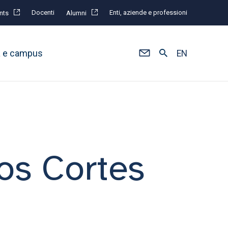
Docenti
Enti, aziende e professioni
nts
Alumni
à e campus
EN
los Cortes