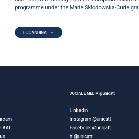
programme under the Marie Sklodowska-Curie gr
LOCANDINA
SOCIAL E MEDIA @unicatt
Linkedin
duroam
Instagram @unicatt
r AAI
Facebook @unicatt
pus
X @unicatt