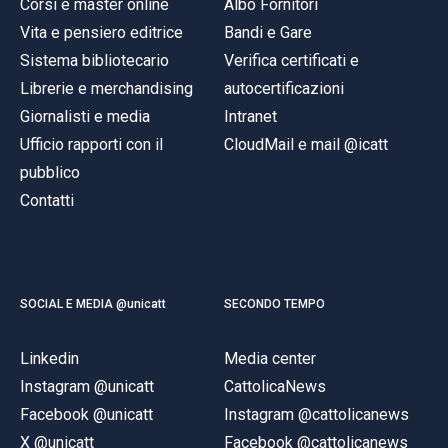
Corsi e master online
Albo Fornitori
Vita e pensiero editrice
Bandi e Gare
Sistema bibliotecario
Verifica certificati e
Librerie e merchandising
autocertificazioni
Giornalisti e media
Intranet
Ufficio rapporti con il
CloudMail e mail @icatt
pubblico
Contatti
SOCIAL E MEDIA @unicatt
SECONDO TEMPO
Linkedin
Media center
Instagram @unicatt
CattolicaNews
Facebook @unicatt
Instagram @cattolicanews
X @unicatt
Facebook @cattolicanews