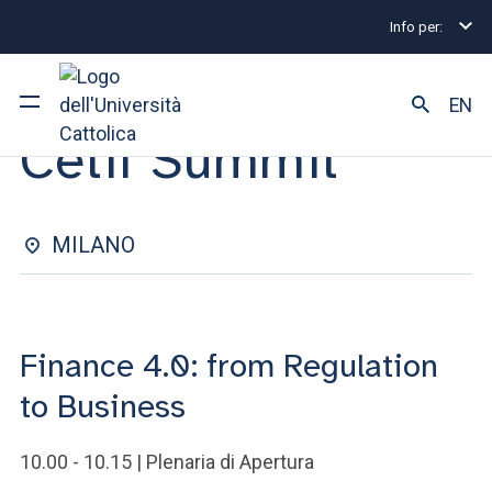
Info per:
Eventi
Milano
Cetif Summit
SUMMIT | 15 NOVEMBRE 2023
EN
Cetif Summit
Ateneo
Corsi di studio
MILANO
Ricerca
Facoltà e campus
Finance 4.0: from Regulation
to Business
SEI UNO STUDENTE ISCRITTO?
10.00 - 10.15 | Plenaria di Apertura