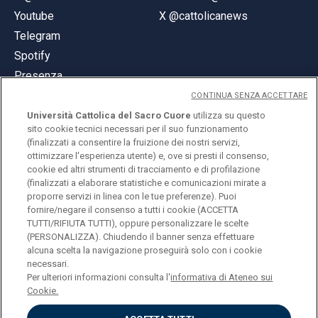
Youtube
X @cattolicanews
Telegram
Spotify
Presenza
CONTINUA SENZA ACCETTARE
Università Cattolica del Sacro Cuore
utilizza su questo
sito cookie tecnici necessari per il suo funzionamento
(finalizzati a consentire la fruizione dei nostri servizi,
ottimizzare l'esperienza utente) e, ove si presti il consenso,
© Università Cattolica del Sacro Cuore
cookie ed altri strumenti di tracciamento e di profilazione
Largo A. Gemelli 1, 20123 Milano
(finalizzati a elaborare statistiche e comunicazioni mirate a
proporre servizi in linea con le tue preferenze). Puoi
PI 02133120150
fornire/negare il consenso a tutti i cookie (ACCETTA
TUTTI/RIFIUTA TUTTI), oppure personalizzare le scelte
(PERSONALIZZA). Chiudendo il banner senza effettuare
alcuna scelta la navigazione proseguirà solo con i cookie
ENGLISH
necessari.
Per ulteriori informazioni consulta l'
informativa di Ateneo sui
Cookie.