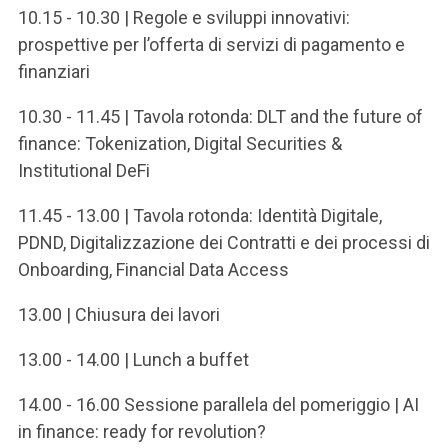
ACCEDI ALLA MAIL ICATT
10.15 - 10.30 | Regole e sviluppi innovativi:
prospettive per l’offerta di servizi di pagamento e
SEI UN DOCENTE O UN MEMBRO DELLO STAFF
finanziari
ACCEDI A CLOUDMAIL
10.30 - 11.45 | Tavola rotonda: DLT and the future of
finance: Tokenization, Digital Securities &
Institutional DeFi
11.45 - 13.00 | Tavola rotonda: Identità Digitale,
PDND, Digitalizzazione dei Contratti e dei processi di
Onboarding, Financial Data Access
13.00 | Chiusura dei lavori
13.00 - 14.00 | Lunch a buffet
14.00 - 16.00 Sessione parallela del pomeriggio | AI
in finance: ready for revolution?