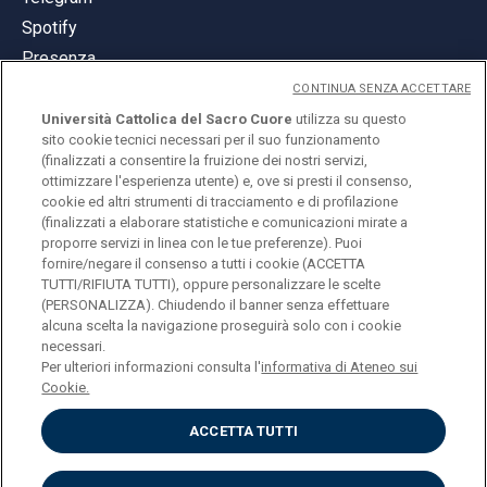
Spotify
Presenza
CONTINUA SENZA ACCETTARE
Università Cattolica del Sacro Cuore
utilizza su questo
sito cookie tecnici necessari per il suo funzionamento
(finalizzati a consentire la fruizione dei nostri servizi,
ottimizzare l'esperienza utente) e, ove si presti il consenso,
© Università Cattolica del Sacro Cuore
cookie ed altri strumenti di tracciamento e di profilazione
Largo A. Gemelli 1, 20123 Milano
(finalizzati a elaborare statistiche e comunicazioni mirate a
proporre servizi in linea con le tue preferenze). Puoi
PI 02133120150
fornire/negare il consenso a tutti i cookie (ACCETTA
TUTTI/RIFIUTA TUTTI), oppure personalizzare le scelte
(PERSONALIZZA). Chiudendo il banner senza effettuare
alcuna scelta la navigazione proseguirà solo con i cookie
ENGLISH
necessari.
Per ulteriori informazioni consulta l'
informativa di Ateneo sui
Cookie.
ACCETTA TUTTI
Privacy
Accessibilità