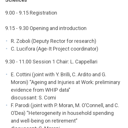
ACCEDI ALLA MAIL ICATT
9.00 - 9.15 Registration
SEI UN DOCENTE O UN MEMBRO DELLO STAFF
9.15 - 9.30 Opening and introduction
ACCEDI A CLOUDMAIL
R. Zoboli (Deputy Rector for research)
C. Lucifora (Age-It Project coordinator)
9.30 - 11.00 Session 1 Chair: L. Cappellari
E. Cottini (joint with Y. Brilli, C. Ardito and G.
Moroni) “Ageing and Injuries at Work: preliminary
evidence from WHIP data”
discussant: S. Comi
F. Parodi (joint with P. Moran, M. O’Connell, and C.
O’Dea) “Heterogeneity in household spending
and well-being on retirement”