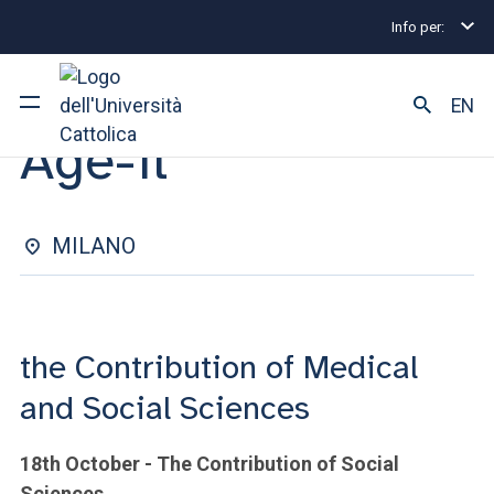
Info per:
Eventi
Milano
Age-it
WORKSHOP | DAL 18 OTTOBRE 2023 AL 19 OTTOBRE 2023
EN
Age-it
Ateneo
Corsi di studio
MILANO
Ricerca
Facoltà e campus
the Contribution of Medical
and Social Sciences
SEI UNO STUDENTE ISCRITTO?
18th October - The Contribution of Social
Sciences