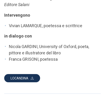
ACCEDI ALLA MAIL ICATT
Editore Salani
SEI UN DOCENTE O UN MEMBRO DELLO STAFF
Intervengono
ACCEDI A CLOUDMAIL
Vivian LAMARQUE, poetessa e scrittrice
in dialogo con
Nicola GARDINI, University of Oxford, poeta,
pittore e illustratore del libro
Franca GRISONI, poetessa
LOCANDINA