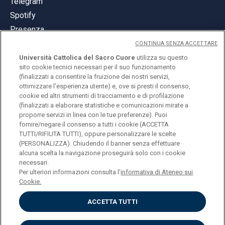
Telegram
Spotify
Presenza
CONTINUA SENZA ACCETTARE
Università Cattolica del Sacro Cuore
utilizza su questo
sito cookie tecnici necessari per il suo funzionamento
(finalizzati a consentire la fruizione dei nostri servizi,
ottimizzare l'esperienza utente) e, ove si presti il consenso,
© Università Cattolica del Sacro Cuore
cookie ed altri strumenti di tracciamento e di profilazione
Largo A. Gemelli 1, 20123 Milano
(finalizzati a elaborare statistiche e comunicazioni mirate a
proporre servizi in linea con le tue preferenze). Puoi
PI 02133120150
fornire/negare il consenso a tutti i cookie (ACCETTA
TUTTI/RIFIUTA TUTTI), oppure personalizzare le scelte
(PERSONALIZZA). Chiudendo il banner senza effettuare
alcuna scelta la navigazione proseguirà solo con i cookie
ENGLISH
necessari.
Per ulteriori informazioni consulta l'
informativa di Ateneo sui
Cookie.
ACCETTA TUTTI
Privacy
Accessibilità