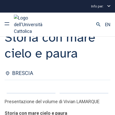
Info per:
Eventi
Brescia
Storia con mare cielo e paura
INCONTRO CON L'AUTORE | 14 NOVEMBRE 2024
EN
Storia con mare
Ateneo
cielo e paura
Corsi di studio
Ricerca
BRESCIA
Facoltà e campus
Presentazione del volume di Vivian LAMARQUE
SEI UNO STUDENTE ISCRITTO?
Storia con mare cielo e paura