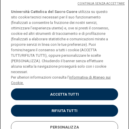
CONTINUA SENZA ACCETTARE
Università Cattolica del Sacro Cuore
utilizza su questo
sito cookie tecnici necessari per il suo funzionamento
(finalizzati a consentire la fruizione dei nostri servizi,
ottimizzare l'esperienza utente) e, ove si presti il consenso,
© Università Cattolica del Sacro Cuore
cookie ed altri strumenti di tracciamento e di profilazione
Largo A. Gemelli 1, 20123 Milan
(finalizzati a elaborare statistiche e comunicazioni mirate a
proporre servizi in linea con le tue preferenze). Puoi
PI 02133120150
fornire/negare il consenso a tutti i cookie (ACCETTA
TUTTI/RIFIUTA TUTTI), oppure personalizzare le scelte
(PERSONALIZZA). Chiudendo il banner senza effettuare
alcuna scelta la navigazione proseguirà solo con i cookie
ENGLISH
necessari.
Per ulteriori informazioni consulta l'
informativa di Ateneo sui
Cookie.
ACCETTA TUTTI
Privacy
Accessibilità
Cookies
RIFIUTA TUTTI
Impostazione Cookies
PERSONALIZZA