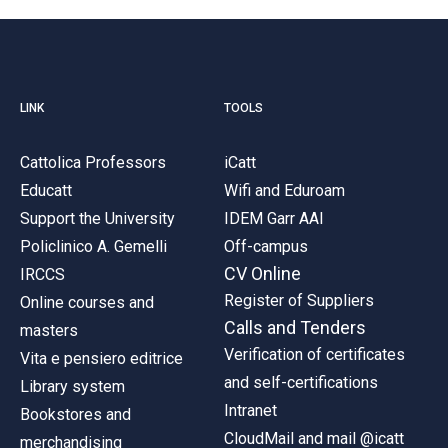
LINK
TOOLS
Cattolica Professors
iCatt
Educatt
Wifi and Eduroam
Support the University
IDEM Garr AAI
Policlinico A. Gemelli
Off-campus
CV Online
IRCCS
Register of Suppliers
Online courses and
Calls and Tenders
masters
Verification of certificates
Vita e pensiero editrice
and self-certifications
Library system
Intranet
Bookstores and
CloudMail and mail @icatt
merchandising