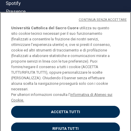
Spotify
Presence
CONTINUA SENZA ACCETTARE
Università Cattolica del Sacro Cuore
utilizza su questo
sito cookie tecnici necessari per il suo funzionamento
(finalizzati a consentire la fruizione dei nostri servizi,
ottimizzare l'esperienza utente) e, ove si presti il consenso,
© Università Cattolica del Sacro Cuore
cookie ed altri strumenti di tracciamento e di profilazione
Largo A. Gemelli 1, 20123 Milan
(finalizzati a elaborare statistiche e comunicazioni mirate a
proporre servizi in linea con le tue preferenze). Puoi
PI 02133120150
fornire/negare il consenso a tutti i cookie (ACCETTA
TUTTI/RIFIUTA TUTTI), oppure personalizzare le scelte
(PERSONALIZZA). Chiudendo il banner senza effettuare
alcuna scelta la navigazione proseguirà solo con i cookie
ENGLISH
necessari.
Per ulteriori informazioni consulta l'
informativa di Ateneo sui
Cookie.
ACCETTA TUTTI
Privacy
Accessibilità
Cookies
RIFIUTA TUTTI