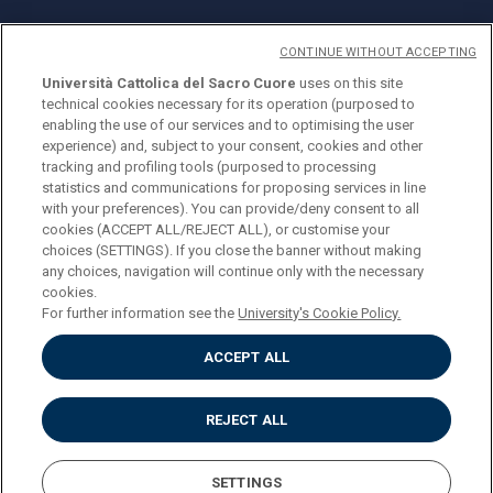
CONTINUE WITHOUT ACCEPTING
Università Cattolica del Sacro Cuore
uses on this site
technical cookies necessary for its operation (purposed to
© Università Cattolica del Sacro Cuore
enabling the use of our services and to optimising the user
Largo A. Gemelli 1, 20123 Milan
experience) and, subject to your consent, cookies and other
tracking and profiling tools (purposed to processing
PI 02133120150
statistics and communications for proposing services in line
with your preferences). You can provide/deny consent to all
cookies (ACCEPT ALL/REJECT ALL), or customise your
choices (SETTINGS). If you close the banner without making
ENGLISH
any choices, navigation will continue only with the necessary
cookies.
For further information see the
University's Cookie Policy.
ACCEPT ALL
Privacy
Accessibilità
Cookies
REJECT ALL
Impostazione Cookies
SETTINGS