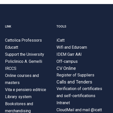
LINK
TOOLS
Cattolica Professors
iCatt
Educatt
Wifi and Eduroam
Support the University
IDEM Garr AAI
Policlinico A. Gemelli
Off-campus
CV Online
IRCCS
Register of Suppliers
Online courses and
Calls and Tenders
masters
Verification of certificates
Vita e pensiero editrice
and self-certifications
Library system
Intranet
Bookstores and
CloudMail and mail @icatt
merchandising