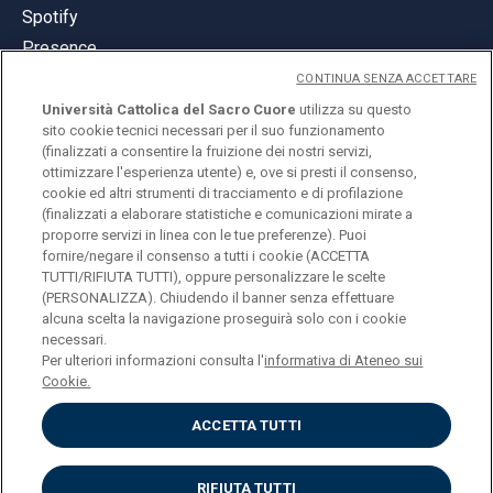
Spotify
Presence
CONTINUA SENZA ACCETTARE
Università Cattolica del Sacro Cuore
utilizza su questo
sito cookie tecnici necessari per il suo funzionamento
(finalizzati a consentire la fruizione dei nostri servizi,
ottimizzare l'esperienza utente) e, ove si presti il consenso,
© Università Cattolica del Sacro Cuore
cookie ed altri strumenti di tracciamento e di profilazione
Largo A. Gemelli 1, 20123 Milan
(finalizzati a elaborare statistiche e comunicazioni mirate a
proporre servizi in linea con le tue preferenze). Puoi
PI 02133120150
fornire/negare il consenso a tutti i cookie (ACCETTA
TUTTI/RIFIUTA TUTTI), oppure personalizzare le scelte
(PERSONALIZZA). Chiudendo il banner senza effettuare
alcuna scelta la navigazione proseguirà solo con i cookie
ENGLISH
necessari.
Per ulteriori informazioni consulta l'
informativa di Ateneo sui
Cookie.
ACCETTA TUTTI
Privacy
Accessibilità
Cookies
RIFIUTA TUTTI