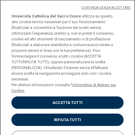
CONTINUA SENZA ACCETTARE
Università Cattolica del Sacro Cuore
utilizza su questo
sito cookie tecnici necessari per il suo funzionamento
(finalizzati a consentire la fruizione dei nostri servizi,
ottimizzare l'esperienza utente) e, ove si presti il consenso,
© Università Cattolica del Sacro Cuore
cookie ed altri strumenti di tracciamento e di profilazione
Largo A. Gemelli 1, 20123 Milano
(finalizzati a elaborare statistiche e comunicazioni mirate a
proporre servizi in linea con le tue preferenze). Puoi
PI 02133120150
fornire/negare il consenso a tutti i cookie (ACCETTA
TUTTI/RIFIUTA TUTTI), oppure personalizzare le scelte
(PERSONALIZZA). Chiudendo il banner senza effettuare
alcuna scelta la navigazione proseguirà solo con i cookie
ENGLISH
necessari.
Per ulteriori informazioni consulta l'
informativa di Ateneo sui
Cookie.
ACCETTA TUTTI
Privacy
Accessibilità
Cookies
RIFIUTA TUTTI
Impostazione Cookies