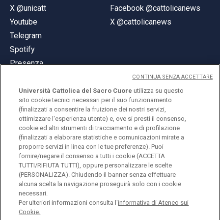
X @unicatt
Facebook @cattolicanews
Youtube
X @cattolicanews
Telegram
Spotify
Presenza
CONTINUA SENZA ACCETTARE
Università Cattolica del Sacro Cuore
utilizza su questo
sito cookie tecnici necessari per il suo funzionamento
(finalizzati a consentire la fruizione dei nostri servizi,
ottimizzare l'esperienza utente) e, ove si presti il consenso,
© Università Cattolica del Sacro Cuore
cookie ed altri strumenti di tracciamento e di profilazione
Largo A. Gemelli 1, 20123 Milano
(finalizzati a elaborare statistiche e comunicazioni mirate a
proporre servizi in linea con le tue preferenze). Puoi
PI 02133120150
fornire/negare il consenso a tutti i cookie (ACCETTA
TUTTI/RIFIUTA TUTTI), oppure personalizzare le scelte
(PERSONALIZZA). Chiudendo il banner senza effettuare
alcuna scelta la navigazione proseguirà solo con i cookie
ENGLISH
necessari.
Per ulteriori informazioni consulta l'
informativa di Ateneo sui
Cookie.