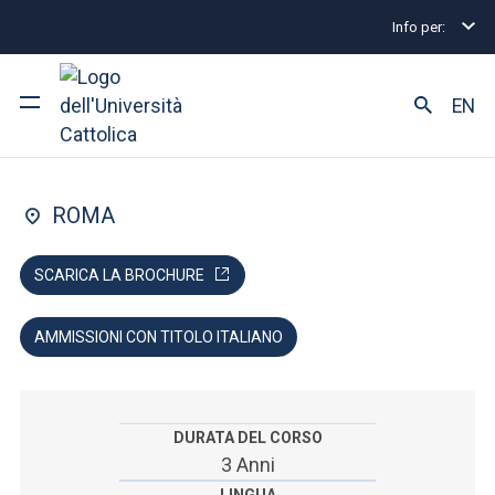
Info per:
Home
Lauree triennali e a ciclo unico
Infermieri
FACOLTÀ DI: MEDICINA E CHIRURGIA
EN
Infermieristica
Ateneo
ROMA
Corsi di studio
SCARICA LA BROCHURE
Ricerca
AMMISSIONI CON TITOLO ITALIANO
Facoltà e campus
DURATA DEL CORSO
SEI UNO STUDENTE ISCRITTO?
3 Anni