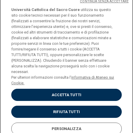
CONTINUA SENZA ACCETTARE
Università Cattolica del Sacro Cuore
utilizza su questo
sito cookie tecnici necessari per il suo funzionamento
(finalizzati a consentire la fruizione dei nostri servizi,
ottimizzare l'esperienza utente) e, ove si presti il consenso,
© Università Cattolica del Sacro Cuore
cookie ed altri strumenti di tracciamento e di profilazione
Largo A. Gemelli 1, 20123 Milano
(finalizzati a elaborare statistiche e comunicazioni mirate a
proporre servizi in linea con le tue preferenze). Puoi
PI 02133120150
fornire/negare il consenso a tutti i cookie (ACCETTA
TUTTI/RIFIUTA TUTTI), oppure personalizzare le scelte
(PERSONALIZZA). Chiudendo il banner senza effettuare
alcuna scelta la navigazione proseguirà solo con i cookie
ENGLISH
necessari.
Per ulteriori informazioni consulta l'
informativa di Ateneo sui
Cookie.
ACCETTA TUTTI
Privacy
Accessibilità
Cookies
RIFIUTA TUTTI
Impostazione Cookies
PERSONALIZZA