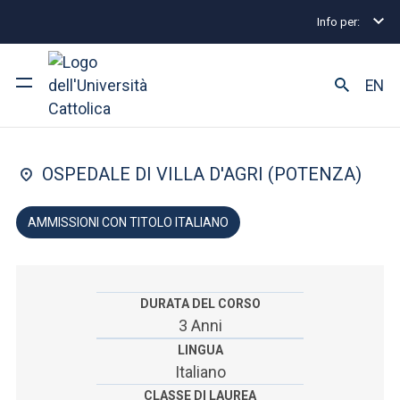
Info per:
Home
Lauree triennali e a ciclo unico
Infermieri
FACOLTÀ DI: MEDICINA E CHIRURGIA
EN
Infermieristica
Ateneo
OSPEDALE DI VILLA D'AGRI (POTENZA)
Corsi di studio
AMMISSIONI CON TITOLO ITALIANO
Ricerca
Facoltà e campus
DURATA DEL CORSO
3 Anni
LINGUA
SEI UNO STUDENTE ISCRITTO?
Italiano
CLASSE DI LAUREA