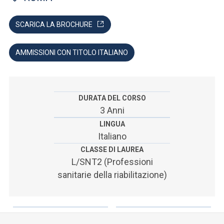
ACCEDI ALLA MAIL ICATT
SCARICA LA BROCHURE
SEI UN DOCENTE O UN MEMBRO DELLO STAFF
ACCEDI A CLOUDMAIL
AMMISSIONI CON TITOLO ITALIANO
DURATA DEL CORSO
3 Anni
LINGUA
Italiano
CLASSE DI LAUREA
L/SNT2 (Professioni
sanitarie della riabilitazione)