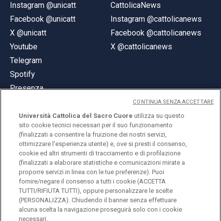
Instagram @unicatt
CattolicaNews
Facebook @unicatt
Instagram @cattolicanews
X @unicatt
Facebook @cattolicanews
Youtube
X @cattolicanews
Telegram
Spotify
Presenza
CONTINUA SENZA ACCETTARE
Università Cattolica del Sacro Cuore
utilizza su questo
sito cookie tecnici necessari per il suo funzionamento
(finalizzati a consentire la fruizione dei nostri servizi,
ottimizzare l'esperienza utente) e, ove si presti il consenso,
© Università Cattolica del Sacro Cuore
cookie ed altri strumenti di tracciamento e di profilazione
Largo A. Gemelli 1, 20123 Milano
(finalizzati a elaborare statistiche e comunicazioni mirate a
proporre servizi in linea con le tue preferenze). Puoi
PI 02133120150
fornire/negare il consenso a tutti i cookie (ACCETTA
TUTTI/RIFIUTA TUTTI), oppure personalizzare le scelte
(PERSONALIZZA). Chiudendo il banner senza effettuare
alcuna scelta la navigazione proseguirà solo con i cookie
ENGLISH
necessari.