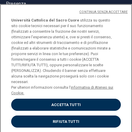
Presenza
CONTINUA SENZA ACCETTARE
Università Cattolica del Sacro Cuore
utilizza su questo
sito cookie tecnici necessari per il suo funzionamento
(finalizzati a consentire la fruizione dei nostri servizi,
ottimizzare l'esperienza utente) e, ove si presti il consenso,
© Università Cattolica del Sacro Cuore
cookie ed altri strumenti di tracciamento e di profilazione
Largo A. Gemelli 1, 20123 Milano
(finalizzati a elaborare statistiche e comunicazioni mirate a
proporre servizi in linea con le tue preferenze). Puoi
PI 02133120150
fornire/negare il consenso a tutti i cookie (ACCETTA
TUTTI/RIFIUTA TUTTI), oppure personalizzare le scelte
(PERSONALIZZA). Chiudendo il banner senza effettuare
alcuna scelta la navigazione proseguirà solo con i cookie
ENGLISH
necessari.
Per ulteriori informazioni consulta l'
informativa di Ateneo sui
Cookie.
ACCETTA TUTTI
Privacy
Accessibilità
Cookies
RIFIUTA TUTTI
Impostazione Cookies