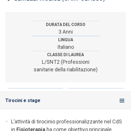
ACCEDI ALLA MAIL ICATT
SEI UN DOCENTE O UN MEMBRO DELLO STAFF
DURATA DEL CORSO
ACCEDI A CLOUDMAIL
3 Anni
LINGUA
Italiano
CLASSE DI LAUREA
L/SNT2 (Professioni
sanitarie della riabilitazione)
Tirocini e stage
L’attività di tirocinio professionalizzante nel CdS
in
Fisioterapia
ha come obiettivo principale