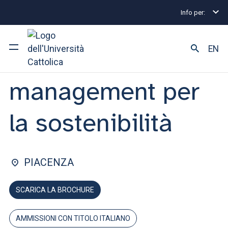
Info per:
Home
Lauree triennali e a ciclo unico
Economia e
FACOLTÀ DI: ECONOMIA E GIURISPRUDENZA
EN
Economia e
management per
Ateneo
Corsi di studio
la sostenibilità
Ricerca
Facoltà e campus
PIACENZA
SCARICA LA BROCHURE
SEI UNO STUDENTE ISCRITTO?
AMMISSIONI CON TITOLO ITALIANO