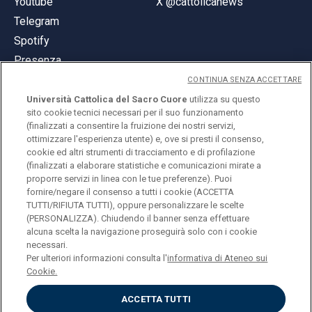
Youtube
X @cattolicanews
Telegram
Spotify
Presenza
CONTINUA SENZA ACCETTARE
Università Cattolica del Sacro Cuore
utilizza su questo
sito cookie tecnici necessari per il suo funzionamento
(finalizzati a consentire la fruizione dei nostri servizi,
ottimizzare l'esperienza utente) e, ove si presti il consenso,
© Università Cattolica del Sacro Cuore
cookie ed altri strumenti di tracciamento e di profilazione
Largo A. Gemelli 1, 20123 Milano
(finalizzati a elaborare statistiche e comunicazioni mirate a
proporre servizi in linea con le tue preferenze). Puoi
PI 02133120150
fornire/negare il consenso a tutti i cookie (ACCETTA
TUTTI/RIFIUTA TUTTI), oppure personalizzare le scelte
(PERSONALIZZA). Chiudendo il banner senza effettuare
alcuna scelta la navigazione proseguirà solo con i cookie
ENGLISH
necessari.
Per ulteriori informazioni consulta l'
informativa di Ateneo sui
Cookie.
ACCETTA TUTTI
Privacy