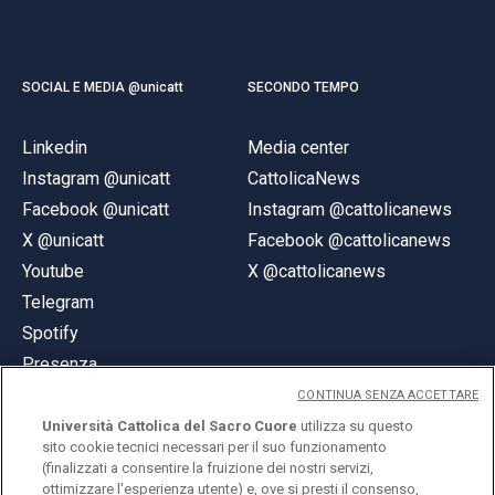
SOCIAL E MEDIA @unicatt
SECONDO TEMPO
Linkedin
Media center
Instagram @unicatt
CattolicaNews
Facebook @unicatt
Instagram @cattolicanews
X @unicatt
Facebook @cattolicanews
Youtube
X @cattolicanews
Telegram
Spotify
Presenza
CONTINUA SENZA ACCETTARE
Università Cattolica del Sacro Cuore
utilizza su questo
sito cookie tecnici necessari per il suo funzionamento
(finalizzati a consentire la fruizione dei nostri servizi,
ottimizzare l'esperienza utente) e, ove si presti il consenso,
© Università Cattolica del Sacro Cuore