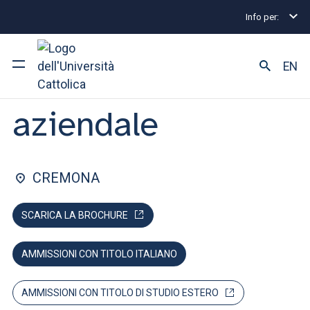
Info per:
Lauree triennali e a ciclo unico
Economia aziendal
FACOLTÀ DI: ECONOMIA E GIURISPRUDENZA
EN
Economia
aziendale
Ateneo
Corsi di studio
CREMONA
Ricerca
SCARICA LA BROCHURE
Facoltà e campus
AMMISSIONI CON TITOLO ITALIANO
SEI UNO STUDENTE ISCRITTO?
AMMISSIONI CON TITOLO DI STUDIO ESTERO