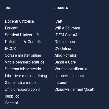
LINK
STRUMENTI
Docenti Cattolica
iCatt
Educatt
Wifi e Eduroam
Sostieni l'Università
IDEM Garr AAI
Policlinico A. Gemelli
Off-campus
IRCCS
CV Online
Corsi e master online
Albo Fornitori
Vita e pensiero editrice
Bandi e Gare
Sistema bibliotecario
Verifica certificati e
Librerie e merchandising
autocertificazioni
Giornalisti e media
Intranet
Ufficio rapporti con il
CloudMail e mail @icatt
pubblico
Contatti