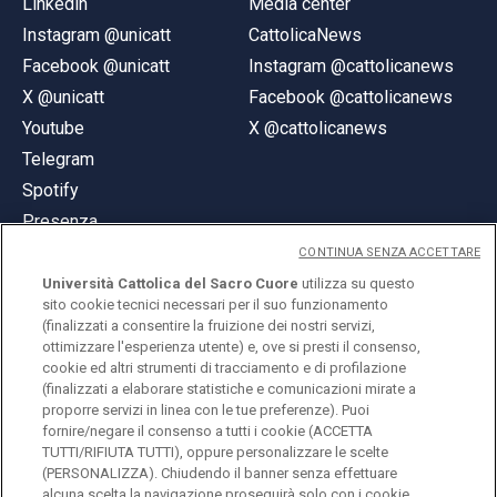
Linkedin
Media center
Instagram @unicatt
CattolicaNews
Facebook @unicatt
Instagram @cattolicanews
X @unicatt
Facebook @cattolicanews
Youtube
X @cattolicanews
Telegram
Spotify
Presenza
CONTINUA SENZA ACCETTARE
Università Cattolica del Sacro Cuore
utilizza su questo
sito cookie tecnici necessari per il suo funzionamento
(finalizzati a consentire la fruizione dei nostri servizi,
ottimizzare l'esperienza utente) e, ove si presti il consenso,
© Università Cattolica del Sacro Cuore
cookie ed altri strumenti di tracciamento e di profilazione
Largo A. Gemelli 1, 20123 Milano
(finalizzati a elaborare statistiche e comunicazioni mirate a
proporre servizi in linea con le tue preferenze). Puoi
PI 02133120150
fornire/negare il consenso a tutti i cookie (ACCETTA
TUTTI/RIFIUTA TUTTI), oppure personalizzare le scelte
(PERSONALIZZA). Chiudendo il banner senza effettuare
alcuna scelta la navigazione proseguirà solo con i cookie