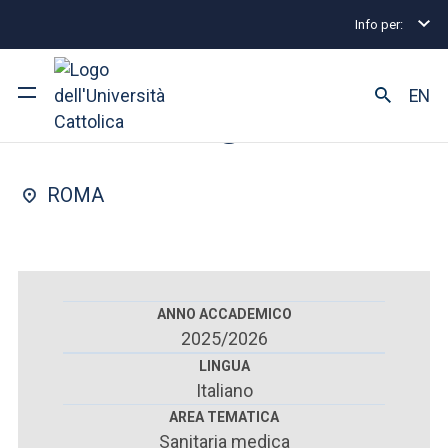
Info per:
Scuole di specializzazione
Roma
Radiodiagnosti
FACOLTÀ DI : MEDICINA E CHIRURGIA
EN
Radiodiagnostica
Ateneo
ROMA
Corsi di studio
Ricerca
Facoltà e campus
ANNO ACCADEMICO
2025/2026
LINGUA
Italiano
SEI UNO STUDENTE ISCRITTO?
AREA TEMATICA
Sanitaria medica