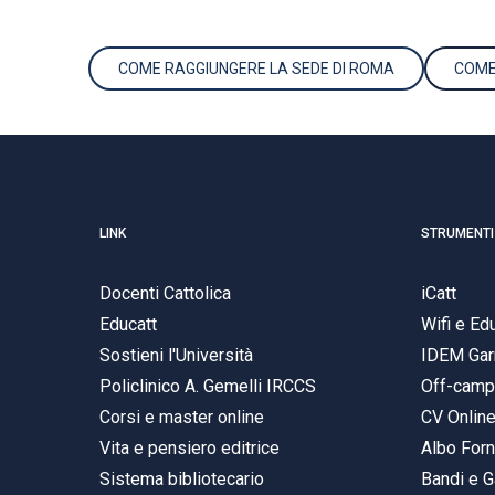
COME RAGGIUNGERE LA SEDE DI ROMA
COME
LINK
STRUMENTI
Docenti Cattolica
iCatt
Educatt
Wifi e E
Sostieni l'Università
IDEM Gar
Policlinico A. Gemelli IRCCS
Off-cam
Corsi e master online
CV Onlin
Vita e pensiero editrice
Albo Forn
Sistema bibliotecario
Bandi e G