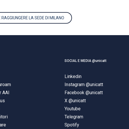
 RAGGIUNGERE LA SEDE DI MILANO
SOCIAL E MEDIA @unicatt
Linkedin
duroam
Instagram @unicatt
r AAI
Facebook @unicatt
pus
X @unicatt
e
Youtube
itori
Telegram
are
Spotify