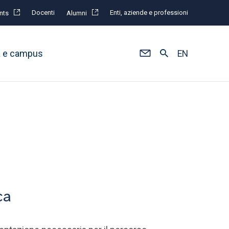
Docenti
Enti, aziende e professioni
nts
Alumni
à e campus
EN
ca