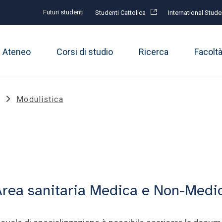
Futuri studenti
Studenti Cattolica
International Stude
Ateneo
Corsi di studio
Ricerca
Facolt
Modulistica
 Area sanitaria Medica e Non-Medi