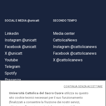
SOCIAL E MEDIA @unicatt
SECONDO TEMPO
Linkedin
Media center
Instagram @unicatt
CattolicaNews
Facebook @unicatt
Instagram @cattolicanews
X @unicatt
Facebook @cattolicanews
Youtube
X @cattolicanews
Telegram
Spotify
Presenza
CONTINUA SENZA ACCETTARE
Università Cattolica del Sacro Cuore
utilizza su questo
sito cookie tecnici necessari per il suo funzionamento
(finalizzati a consentire la fruizione dei nostri servizi,