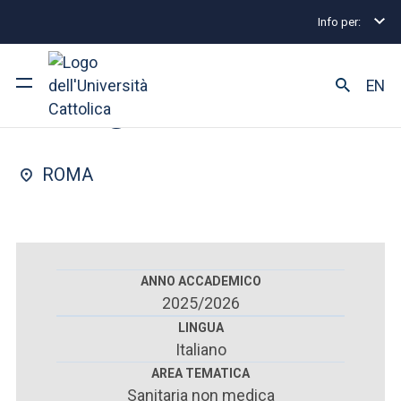
Info per:
Scuole di specializzazione
Roma
Ortognatodonz
FACOLTÀ DI : MEDICINA E CHIRURGIA
EN
Ortognatodonzia
Ateneo
ROMA
Corsi di studio
Ricerca
Facoltà e campus
ANNO ACCADEMICO
2025/2026
LINGUA
Italiano
SEI UNO STUDENTE ISCRITTO?
AREA TEMATICA
Sanitaria non medica