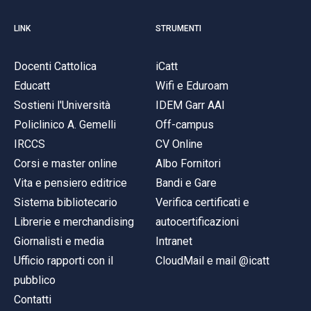
LINK
STRUMENTI
Docenti Cattolica
iCatt
Educatt
Wifi e Eduroam
Sostieni l'Università
IDEM Garr AAI
Policlinico A. Gemelli
Off-campus
IRCCS
CV Online
Corsi e master online
Albo Fornitori
Vita e pensiero editrice
Bandi e Gare
Sistema bibliotecario
Verifica certificati e
Librerie e merchandising
autocertificazioni
Giornalisti e media
Intranet
Ufficio rapporti con il
CloudMail e mail @icatt
pubblico
Contatti