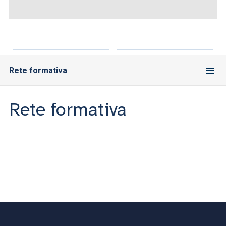
ACCEDI ALLA MAIL ICATT
SEI UN DOCENTE O UN MEMBRO DELLO STAFF
ACCEDI A CLOUDMAIL
Rete formativa
Rete formativa