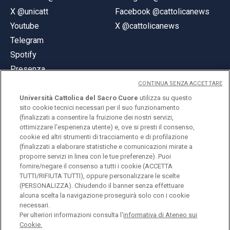
X @unicatt
Facebook @cattolicanews
Youtube
X @cattolicanews
Telegram
Spotify
Presenza
CONTINUA SENZA ACCETTARE
Università Cattolica del Sacro Cuore
utilizza su questo
sito cookie tecnici necessari per il suo funzionamento
(finalizzati a consentire la fruizione dei nostri servizi,
ottimizzare l'esperienza utente) e, ove si presti il consenso,
© Università Cattolica del Sacro Cuore
cookie ed altri strumenti di tracciamento e di profilazione
Largo A. Gemelli 1, 20123 Milano
(finalizzati a elaborare statistiche e comunicazioni mirate a
proporre servizi in linea con le tue preferenze). Puoi
PI 02133120150
fornire/negare il consenso a tutti i cookie (ACCETTA
TUTTI/RIFIUTA TUTTI), oppure personalizzare le scelte
(PERSONALIZZA). Chiudendo il banner senza effettuare
alcuna scelta la navigazione proseguirà solo con i cookie
ENGLISH
necessari.
Per ulteriori informazioni consulta l'
informativa di Ateneo sui
Cookie.