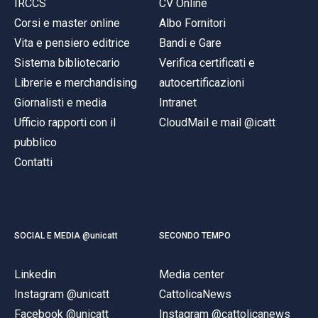
IRCCS
CV Online
Corsi e master online
Albo Fornitori
Vita e pensiero editrice
Bandi e Gare
Sistema bibliotecario
Verifica certificati e
Librerie e merchandising
autocertificazioni
Giornalisti e media
Intranet
Ufficio rapporti con il
CloudMail e mail @icatt
pubblico
Contatti
SOCIAL E MEDIA @unicatt
SECONDO TEMPO
Linkedin
Media center
Instagram @unicatt
CattolicaNews
Facebook @unicatt
Instagram @cattolicanews