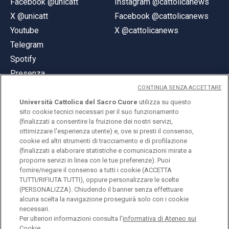
Facebook @unicatt
Instagram @cattolicanews
X @unicatt
Facebook @cattolicanews
Youtube
X @cattolicanews
Telegram
Spotify
Presenza
CONTINUA SENZA ACCETTARE
Università Cattolica del Sacro Cuore
utilizza su questo
sito cookie tecnici necessari per il suo funzionamento
(finalizzati a consentire la fruizione dei nostri servizi,
ottimizzare l'esperienza utente) e, ove si presti il consenso,
© Università Cattolica del Sacro Cuore
cookie ed altri strumenti di tracciamento e di profilazione
Largo A. Gemelli 1, 20123 Milano
(finalizzati a elaborare statistiche e comunicazioni mirate a
proporre servizi in linea con le tue preferenze). Puoi
PI 02133120150
fornire/negare il consenso a tutti i cookie (ACCETTA
TUTTI/RIFIUTA TUTTI), oppure personalizzare le scelte
(PERSONALIZZA). Chiudendo il banner senza effettuare
alcuna scelta la navigazione proseguirà solo con i cookie
ENGLISH
necessari.
Per ulteriori informazioni consulta l'
informativa di Ateneo sui
Cookie.