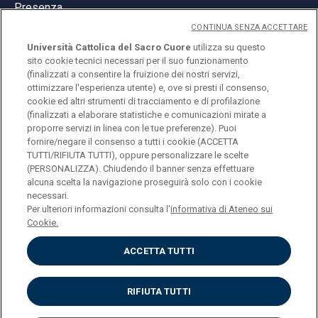
Presenza
CONTINUA SENZA ACCETTARE
Università Cattolica del Sacro Cuore
utilizza su questo
sito cookie tecnici necessari per il suo funzionamento
(finalizzati a consentire la fruizione dei nostri servizi,
ottimizzare l'esperienza utente) e, ove si presti il consenso,
© Università Cattolica del Sacro Cuore
cookie ed altri strumenti di tracciamento e di profilazione
Largo A. Gemelli 1, 20123 Milano
(finalizzati a elaborare statistiche e comunicazioni mirate a
proporre servizi in linea con le tue preferenze). Puoi
PI 02133120150
fornire/negare il consenso a tutti i cookie (ACCETTA
TUTTI/RIFIUTA TUTTI), oppure personalizzare le scelte
(PERSONALIZZA). Chiudendo il banner senza effettuare
alcuna scelta la navigazione proseguirà solo con i cookie
ENGLISH
necessari.
Per ulteriori informazioni consulta l'
informativa di Ateneo sui
Cookie.
ACCETTA TUTTI
Privacy
Accessibilità
Cookies
RIFIUTA TUTTI
Impostazione Cookies