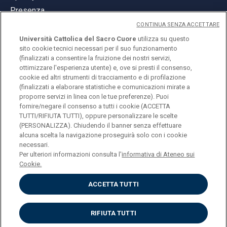
Presenza
CONTINUA SENZA ACCETTARE
Università Cattolica del Sacro Cuore
utilizza su questo
sito cookie tecnici necessari per il suo funzionamento
(finalizzati a consentire la fruizione dei nostri servizi,
ottimizzare l'esperienza utente) e, ove si presti il consenso,
© Università Cattolica del Sacro Cuore
cookie ed altri strumenti di tracciamento e di profilazione
Largo A. Gemelli 1, 20123 Milano
(finalizzati a elaborare statistiche e comunicazioni mirate a
proporre servizi in linea con le tue preferenze). Puoi
PI 02133120150
fornire/negare il consenso a tutti i cookie (ACCETTA
TUTTI/RIFIUTA TUTTI), oppure personalizzare le scelte
(PERSONALIZZA). Chiudendo il banner senza effettuare
alcuna scelta la navigazione proseguirà solo con i cookie
ENGLISH
necessari.
Per ulteriori informazioni consulta l'
informativa di Ateneo sui
Cookie.
ACCETTA TUTTI
Privacy
Accessibilità
Cookies
RIFIUTA TUTTI
Impostazione Cookies