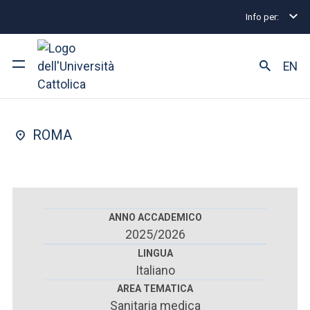
Info per:
Scuole di specializzazione
Roma
Geriatria
Rif
FACOLTÀ DI : MEDICINA E CHIRURGIA
EN
Geriatria
Ateneo
ROMA
Corsi di studio
Ricerca
Facoltà e campus
ANNO ACCADEMICO
2025/2026
LINGUA
Italiano
SEI UNO STUDENTE ISCRITTO?
AREA TEMATICA
Sanitaria medica