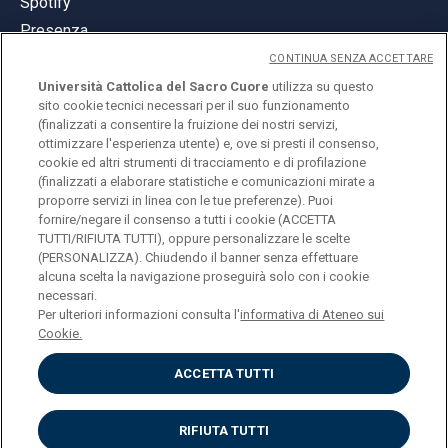
Spotify
Presenza
CONTINUA SENZA ACCETTARE
Università Cattolica del Sacro Cuore
utilizza su questo
sito cookie tecnici necessari per il suo funzionamento
(finalizzati a consentire la fruizione dei nostri servizi,
ottimizzare l'esperienza utente) e, ove si presti il consenso,
© Università Cattolica del Sacro Cuore
cookie ed altri strumenti di tracciamento e di profilazione
Largo A. Gemelli 1, 20123 Milano
(finalizzati a elaborare statistiche e comunicazioni mirate a
proporre servizi in linea con le tue preferenze). Puoi
PI 02133120150
fornire/negare il consenso a tutti i cookie (ACCETTA
TUTTI/RIFIUTA TUTTI), oppure personalizzare le scelte
(PERSONALIZZA). Chiudendo il banner senza effettuare
alcuna scelta la navigazione proseguirà solo con i cookie
ENGLISH
necessari.
Per ulteriori informazioni consulta l'
informativa di Ateneo sui
Cookie.
ACCETTA TUTTI
Privacy
Accessibilità
Cookies
RIFIUTA TUTTI
Impostazione Cookies