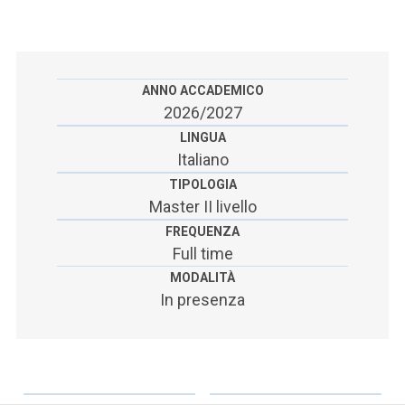
ACCEDI ALLA MAIL ICATT
SEI UN DOCENTE O UN MEMBRO DELLO STAFF
ACCEDI A CLOUDMAIL
ANNO ACCADEMICO
2026/2027
LINGUA
Italiano
TIPOLOGIA
Master II livello
FREQUENZA
Full time
MODALITÀ
In presenza