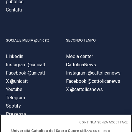
pubblico
Contatti
SOCIAL E MEDIA @unicatt
SECONDO TEMPO
Linkedin
Media center
Instagram @unicatt
CattolicaNews
Facebook @unicatt
Instagram @cattolicanews
X @unicatt
Facebook @cattolicanews
Youtube
X @cattolicanews
Telegram
Spotify
Presenza
CONTINUA SENZA ACCETTARE
Università Cattolica del Sacro Cuore
utilizza su questo