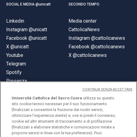
SOCIAL E MEDIA @unicatt
SECONDO TEMPO
Linkedin
Media center
Instagram @unicatt
CattolicaNews
Facebook @unicatt
Instagram @cattolicanews
X @unicatt
Facebook @cattolicanews
Youtube
X @cattolicanews
Telegram
Spotify
Presenza
CONTINUA SENZA ACCETTARE
Università Cattolica del Sacro Cuore
utilizza su questo
sito cookie tecnici necessari per il suo funzionamento
(finalizzati a consentire la fruizione dei nostri servizi,
ottimizzare l'esperienza utente) e, ove si presti il consenso,
© Università Cattolica del Sacro Cuore
cookie ed altri strumenti di tracciamento e di profilazione
Largo A. Gemelli 1, 20123 Milano
(finalizzati a elaborare statistiche e comunicazioni mirate a
proporre servizi in linea con le tue preferenze). Puoi