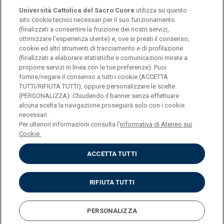
Università Cattolica del Sacro Cuore
utilizza su questo
sito cookie tecnici necessari per il suo funzionamento
(finalizzati a consentire la fruizione dei nostri servizi,
ottimizzare l'esperienza utente) e, ove si presti il consenso,
© Università Cattolica del Sacro Cuore
cookie ed altri strumenti di tracciamento e di profilazione
Largo A. Gemelli 1, 20123 Milano
(finalizzati a elaborare statistiche e comunicazioni mirate a
proporre servizi in linea con le tue preferenze). Puoi
PI 02133120150
fornire/negare il consenso a tutti i cookie (ACCETTA
TUTTI/RIFIUTA TUTTI), oppure personalizzare le scelte
(PERSONALIZZA). Chiudendo il banner senza effettuare
alcuna scelta la navigazione proseguirà solo con i cookie
ENGLISH
necessari.
Per ulteriori informazioni consulta l'
informativa di Ateneo sui
Cookie.
ACCETTA TUTTI
Privacy
Accessibilità
Cookies
RIFIUTA TUTTI
Impostazione Cookies
PERSONALIZZA