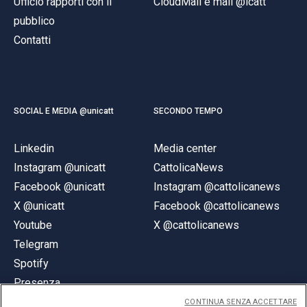
Ufficio rapporti con il
CloudMail e mail @icatt
pubblico
Contatti
SOCIAL E MEDIA @unicatt
SECONDO TEMPO
Linkedin
Media center
Instagram @unicatt
CattolicaNews
Facebook @unicatt
Instagram @cattolicanews
X @unicatt
Facebook @cattolicanews
Youtube
X @cattolicanews
Telegram
Spotify
Presenza
CONTINUA SENZA ACCETTARE