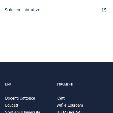
Soluzioni abitative
LINK
STRUMENTI
Docenti Cattolica
iCatt
Educatt
Wifi e Eduroam
Sostieni l'Università
IDEM Garr AAI