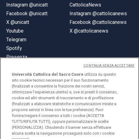
Instagram @unicatt
CattolicaNews
Facebook @unicatt
Instagram @cattolicanews
X @unicatt
Facebook @cattolicanews
Youtube
X @cattolicanews
Telegram
Spotify
Presenza
CONTINUA SENZA ACCETTARE
Università Cattolica del Sacro Cuore
utilizza su questo
sito cookie tecnici necessari per il suo funzionamento
(finalizzati a consentire la fruizione dei nostri servizi,
ottimizzare l'esperienza utente) e, ove si presti il consenso,
© Università Cattolica del Sacro Cuore
cookie ed altri strumenti di tracciamento e di profilazione
Largo A. Gemelli 1, 20123 Milano
(finalizzati a elaborare statistiche e comunicazioni mirate a
proporre servizi in linea con le tue preferenze). Puoi
PI 02133120150
fornire/negare il consenso a tutti i cookie (ACCETTA
TUTTI/RIFIUTA TUTTI), oppure personalizzare le scelte
(PERSONALIZZA). Chiudendo il banner senza effettuare
alcuna scelta la navigazione proseguirà solo con i cookie
ENGLISH