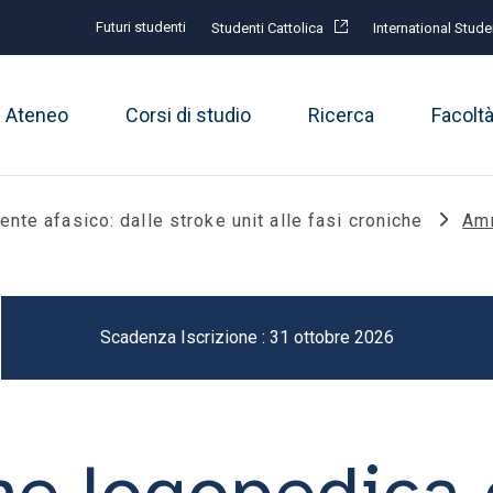
Futuri studenti
Studenti Cattolica
International Stude
Ateneo
Corsi di studio
Ricerca
Facolt
nte afasico: dalle stroke unit alle fasi croniche
Amm
Scadenza Iscrizione : 31 ottobre 2026
one logopedica 