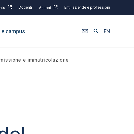
Docenti
Enti, aziende e professioni
nts
Alumni
à e campus
EN
issione e immatricolazione
del