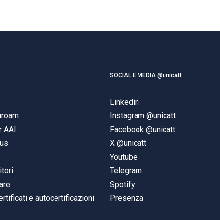
SOCIAL E MEDIA @unicatt
Linkedin
duroam
Instagram @unicatt
r AAI
Facebook @unicatt
pus
X @unicatt
e
Youtube
itori
Telegram
are
Spotify
ertificati e autocertificazioni
Presenza