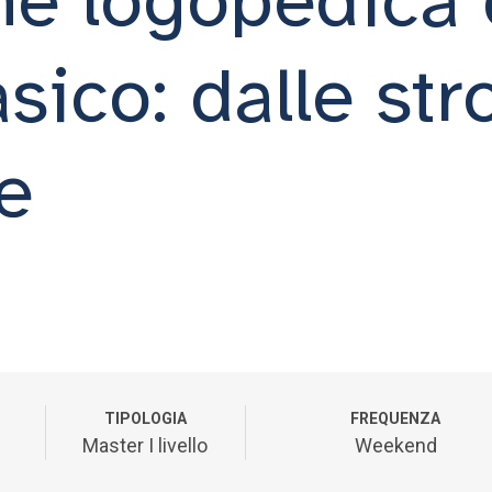
sico: dalle str
e
TIPOLOGIA
FREQUENZA
Master I livello
Weekend