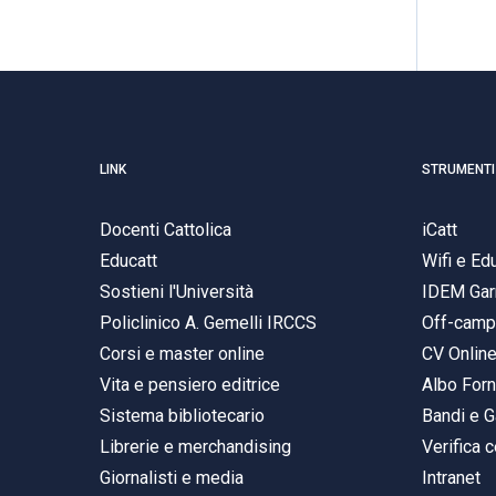
LINK
STRUMENTI
Docenti Cattolica
iCatt
Educatt
Wifi e E
Sostieni l'Università
IDEM Gar
Policlinico A. Gemelli IRCCS
Off-cam
Corsi e master online
CV Onlin
Vita e pensiero editrice
Albo Forn
Sistema bibliotecario
Bandi e G
Librerie e merchandising
Verifica c
Giornalisti e media
Intranet