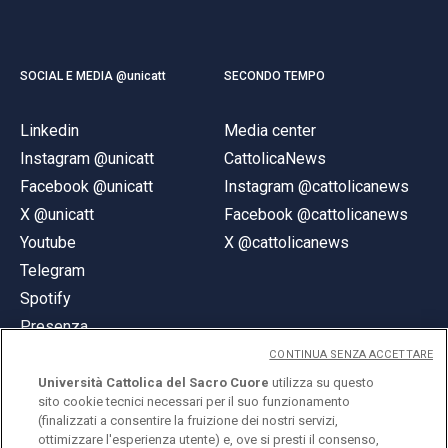
SOCIAL E MEDIA @unicatt
SECONDO TEMPO
Linkedin
Media center
Instagram @unicatt
CattolicaNews
Facebook @unicatt
Instagram @cattolicanews
X @unicatt
Facebook @cattolicanews
Youtube
X @cattolicanews
Telegram
Spotify
Presenza
CONTINUA SENZA ACCETTARE
Università Cattolica del Sacro Cuore
utilizza su questo
sito cookie tecnici necessari per il suo funzionamento
(finalizzati a consentire la fruizione dei nostri servizi,
ottimizzare l'esperienza utente) e, ove si presti il consenso,
© Università Cattolica del Sacro Cuore