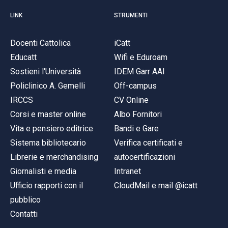
LINK
STRUMENTI
Docenti Cattolica
iCatt
Educatt
Wifi e Eduroam
Sostieni l'Università
IDEM Garr AAI
Policlinico A. Gemelli
Off-campus
IRCCS
CV Online
Corsi e master online
Albo Fornitori
Vita e pensiero editrice
Bandi e Gare
Sistema bibliotecario
Verifica certificati e
Librerie e merchandising
autocertificazioni
Giornalisti e media
Intranet
Ufficio rapporti con il
CloudMail e mail @icatt
pubblico
Contatti